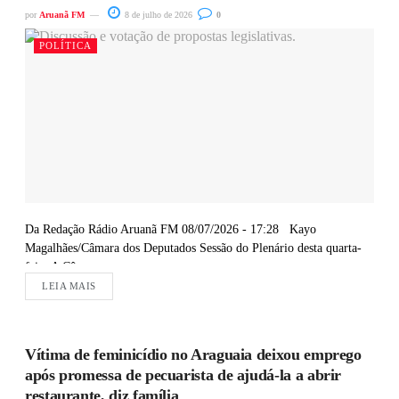
por
Aruanã FM
8 de julho de 2026
0
POLÍTICA
Da Redação Rádio Aruanã FM 08/07/2026 - 17:28 Kayo
Magalhães/Câmara dos Deputados Sessão do Plenário desta quarta-
feira A Câmara...
LEIA MAIS
Vítima de feminicídio no Araguaia deixou emprego
após promessa de pecuarista de ajudá-la a abrir
restaurante, diz família