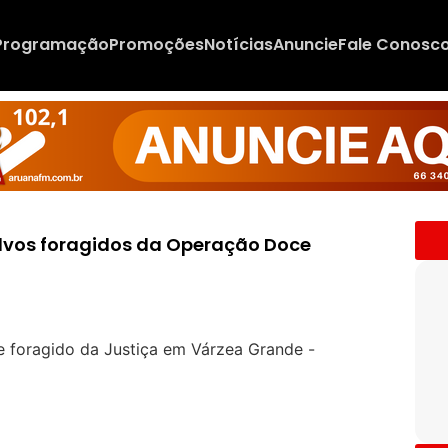
Programação
Promoções
Notícias
Anuncie
Fale Conosc
 alvos foragidos da Operação Doce