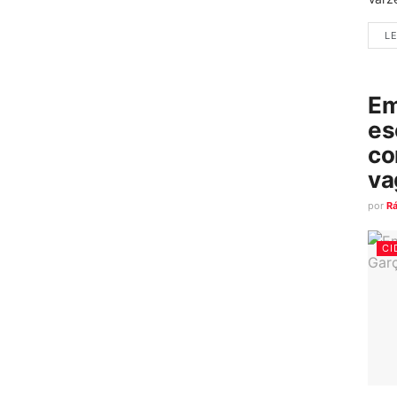
LE
Em
es
co
va
por
R
CI