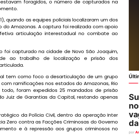
 estavam foragidos, o número de capturados na
omento.
1), quando as equipes policiais localizaram um dos
o do Amazonas. A captura foi realizada com apoio
efetiva articulação interestadual no combate ao
do foi capturado na cidade de Novo São Joaquim,
de ao trabalho de localização e prisão dos
rticulada.
al tem como foco a desarticulação de um grupo
Últ
s com ramificações nos estados do Amazonas, Rio
o todo, foram expedidos 25 mandados de prisão
Su
do Juiz de Garantias da Capital, restando apenas
no
va
tégico da Polícia Civil, dentro da operação Inter
da
cia Zero contra as Facções Criminosas do Governo
amento e à repressão aos grupos criminosos no
por
A