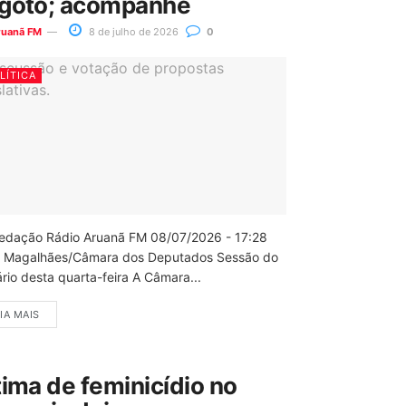
goto; acompanhe
ruanã FM
8 de julho de 2026
0
LÍTICA
edação Rádio Aruanã FM 08/07/2026 - 17:28
 Magalhães/Câmara dos Deputados Sessão do
rio desta quarta-feira A Câmara...
IA MAIS
tima de feminicídio no