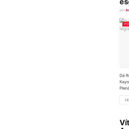
es
por
A
PO
Da R
Kayo
Plená
LE
Ví