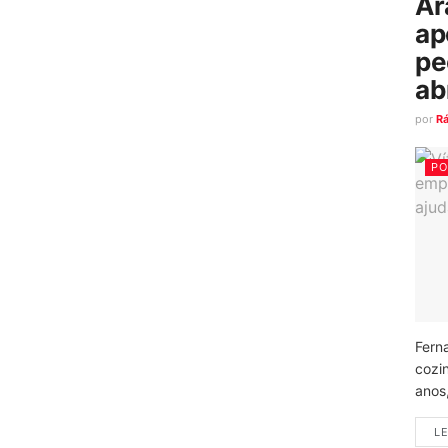
Ar
ap
pe
ab
por
R
PO
Fern
cozi
anos
LE