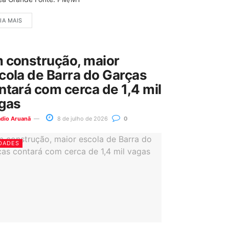
IA MAIS
 construção, maior
cola de Barra do Garças
ntará com cerca de 1,4 mil
gas
ádio Aruanã
8 de julho de 2026
0
DADES