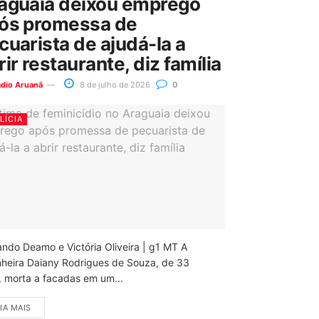
aguaia deixou emprego
ós promessa de
cuarista de ajudá-la a
rir restaurante, diz família
ádio Aruanã
8 de julho de 2026
0
LÍCIA
ando Deamo e Victória Oliveira | g1 MT A
nheira Daiany Rodrigues de Souza, de 33
, morta a facadas em um...
IA MAIS