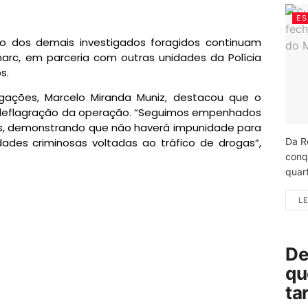
ES
são dos demais investigados foragidos continuam
arc, em parceria com outras unidades da Polícia
s.
igações, Marcelo Miranda Muniz, destacou que o
a deflagração da operação. “Seguimos empenhados
os, demonstrando que não haverá impunidade para
Da R
ades criminosas voltadas ao tráfico de drogas”,
conq
quart
LE
De
qu
ta