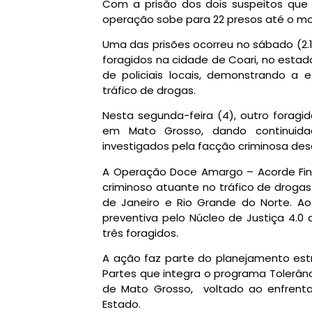
Com a prisão dos dois suspeitos que
operação sobe para 22 presos até o m
Uma das prisões ocorreu no sábado (2.1
foragidos na cidade de Coari, no estad
de policiais locais, demonstrando a 
tráfico de drogas.
Nesta segunda-feira (4), outro foragi
em Mato Grosso, dando continuida
investigados pela facção criminosa desa
A Operação Doce Amargo – Acorde Fin
criminoso atuante no tráfico de droga
de Janeiro e Rio Grande do Norte. A
preventiva pelo Núcleo de Justiça 4.0 
três foragidos.
A ação faz parte do planejamento estra
Partes que integra o programa Tolerân
de Mato Grosso, voltado ao enfrent
Estado.