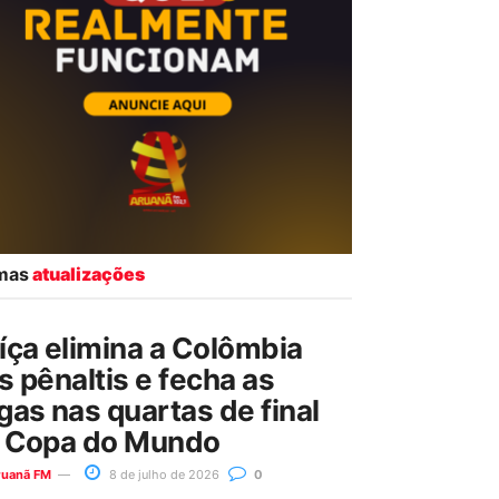
imas
atualizações
íça elimina a Colômbia
s pênaltis e fecha as
gas nas quartas de final
 Copa do Mundo
ruanã FM
8 de julho de 2026
0