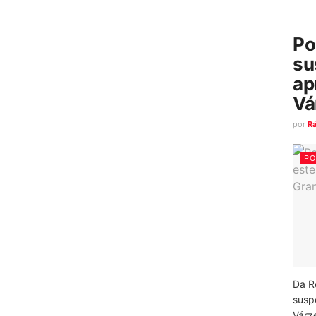
Po
su
ap
Vá
por
R
PO
Da R
susp
Várz