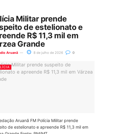
lícia Militar prende
speito de estelionato e
reende R$ 11,3 mil em
rzea Grande
ádio Aruanã
8 de julho de 2026
0
LÍCIA
edação Aruanã FM Polícia Militar prende
eito de estelionato e apreende R$ 11,3 mil em
ea Grande Fonte: PM/MT