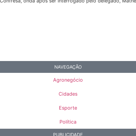
e Confresa, onda após ser interrogado pelo delegado, Math
NAVEGAÇÃO
Agronegócio
Cidades
Esporte
Política
PUBLICIDADE