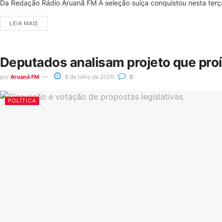
Da Redação Rádio Aruanã FM A seleção suíça conquistou nesta terça-
LEIA MAIS
Deputados analisam projeto que pro
por
Aruanã FM
8 de julho de 2026
0
POLÍTICA