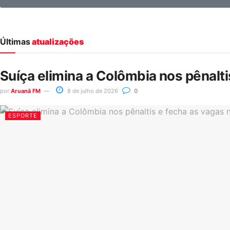
Últimas
atualizações
Suíça elimina a Colômbia nos pênalt
por
Aruanã FM
8 de julho de 2026
0
ESPORTE