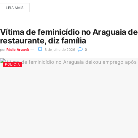
LEIA MAIS
Vítima de feminicídio no Araguaia d
restaurante, diz família
por
Rádio Aruanã
8 de julho de 2026
0
POLÍCIA