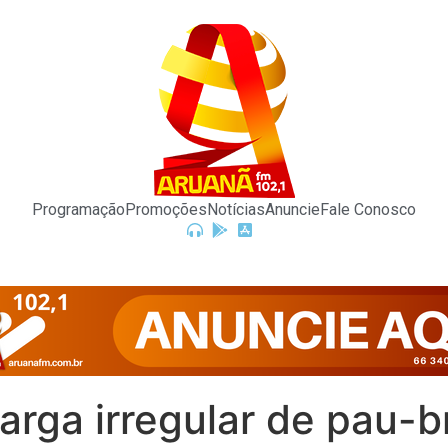
Programação
Promoções
Notícias
Anuncie
Fale Conosco
carga irregular de pau-b