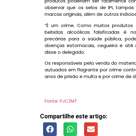
produtos poderiam ser facilmente co
observar que os selos de IPI, tampas
marcas originais, além de outros indíci
“É um crime. Como muitos produtos a
bebidas alcoólicas falsificadas é 
precárias para a saúde pública, po
doenças estomacais, cegueira e at
disse o delegado.
Os responsáveis pela venda do material
autuados em flagrante por crime cont
anos de prisão e multa e por crime de
Fonte: PJC/MT
Compartilhe este artigo: