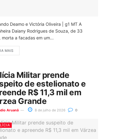
ando Deamo e Victória Oliveira | g1 MT A
nheira Daiany Rodrigues de Souza, de 33
, morta a facadas em um...
IA MAIS
lícia Militar prende
speito de estelionato e
reende R$ 11,3 mil em
rzea Grande
ádio Aruanã
8 de julho de 2026
0
LÍCIA