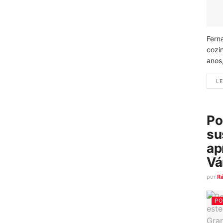
Fern
cozi
anos
LE
Po
su
ap
Vá
por
R
PO