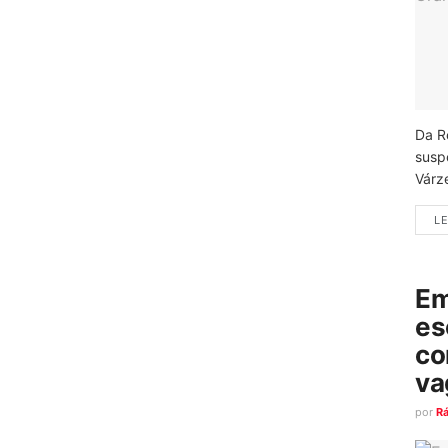
Da R
susp
Várz
LE
Em
es
co
va
por
R