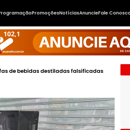
Programação
Promoções
Notícias
Anuncie
Fale Conosc
fas de bebidas destiladas falsificadas