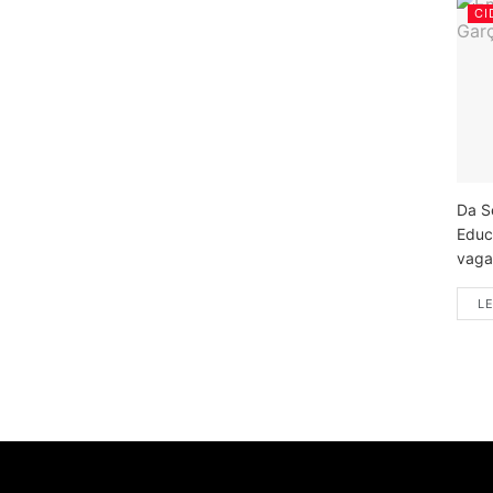
CI
Da S
Educ
vagas
LE