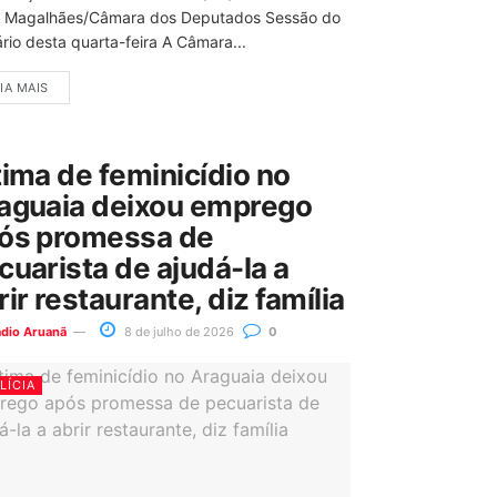
 Magalhães/Câmara dos Deputados Sessão do
rio desta quarta-feira A Câmara...
IA MAIS
tima de feminicídio no
aguaia deixou emprego
ós promessa de
cuarista de ajudá-la a
rir restaurante, diz família
ádio Aruanã
8 de julho de 2026
0
LÍCIA