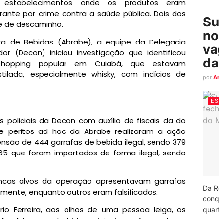
os estabelecimentos onde os produtos eram
rante por crime contra a saúde pública. Dois dos
Su
e de descaminho.
no
ira de Bebidas (Abrabe), a equipe da Delegacia
va
r (Decon) iniciou investigação que identificou
da
 shopping popular em Cuiabá, que estavam
stilada, especialmente whisky, com indícios de
por
A
ES
policiais da Decon com auxílio de fiscais da do
e peritos ad hoc da Abrabe realizaram a ação
eensão de 444 garrafas de bebida ilegal, sendo 379
 65 que foram importados de forma ilegal, sendo
ncas alvos da operação apresentavam garrafas
Da R
idamente, enquanto outros eram falsificados.
conq
o Ferreira, aos olhos de uma pessoa leiga, os
quart