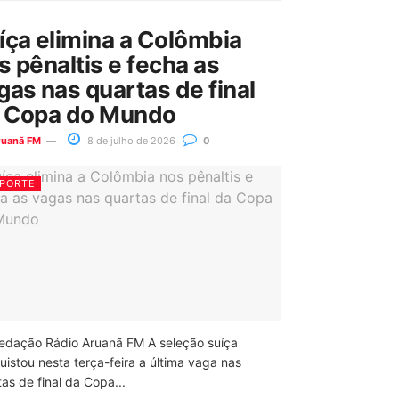
íça elimina a Colômbia
s pênaltis e fecha as
gas nas quartas de final
 Copa do Mundo
ruanã FM
8 de julho de 2026
0
PORTE
edação Rádio Aruanã FM A seleção suíça
uistou nesta terça-feira a última vaga nas
as de final da Copa...