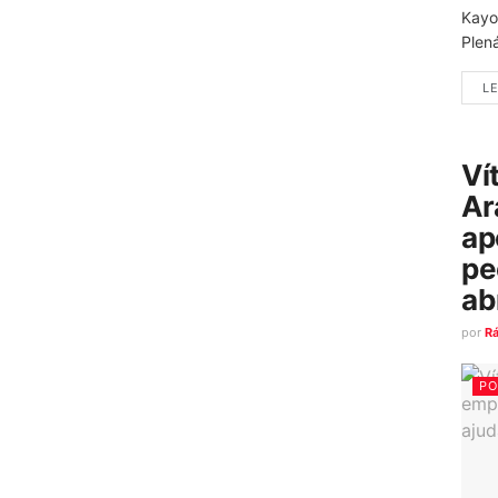
Kayo
Plená
LE
Ví
Ar
ap
pe
ab
por
R
PO