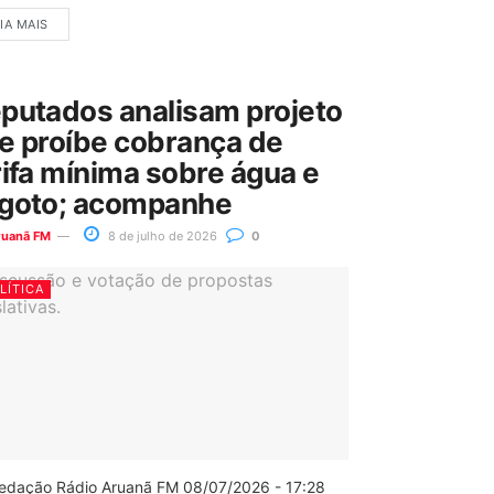
IA MAIS
putados analisam projeto
e proíbe cobrança de
rifa mínima sobre água e
goto; acompanhe
ruanã FM
8 de julho de 2026
0
LÍTICA
edação Rádio Aruanã FM 08/07/2026 - 17:28