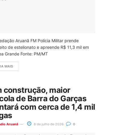
edação Aruanã FM Polícia Militar prende
eito de estelionato e apreende R$ 11,3 mil em
ea Grande Fonte: PM/MT
IA MAIS
 construção, maior
cola de Barra do Garças
ntará com cerca de 1,4 mil
gas
ádio Aruanã
8 de julho de 2026
0