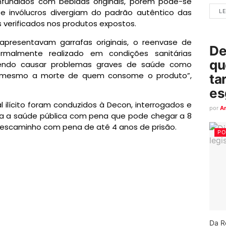
nfundidos com bebidas originais, porém pode-se
 e invólucros divergiam do padrão autêntico das
LE
os verificados nos produtos expostos.
presentavam garrafas originais, o reenvase de
De
normalmente realizado em condições sanitárias
qu
dendo causar problemas graves de saúde como
é mesmo a morte de quem consome o produto”,
ta
es
 ilícito foram conduzidos à Decon, interrogados e
por
A
ra a saúde pública com pena que pode chegar a 8
 descaminho com pena de até 4 anos de prisão.
PO
Da R