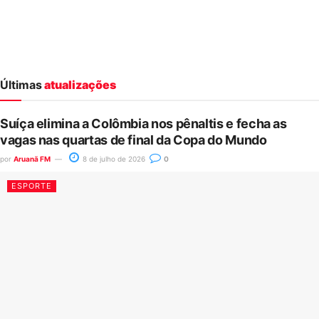
Últimas
atualizações
Suíça elimina a Colômbia nos pênaltis e fecha as
vagas nas quartas de final da Copa do Mundo
por
Aruanã FM
8 de julho de 2026
0
ESPORTE