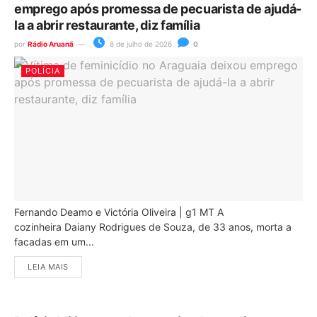
emprego após promessa de pecuarista de ajudá-
la a abrir restaurante, diz família
por
Rádio Aruanã
8 de julho de 2026
0
POLÍCIA
Fernando Deamo e Victória Oliveira | g1 MT A
cozinheira Daiany Rodrigues de Souza, de 33 anos, morta a
facadas em um...
LEIA MAIS