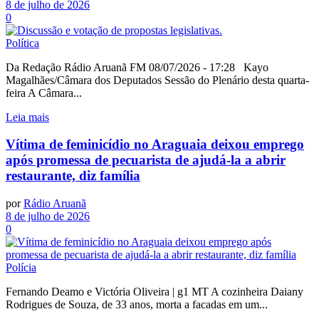
8 de julho de 2026
0
Política
Da Redação Rádio Aruanã FM 08/07/2026 - 17:28 Kayo
Magalhães/Câmara dos Deputados Sessão do Plenário desta quarta-
feira A Câmara...
Leia mais
Vítima de feminicídio no Araguaia deixou emprego
após promessa de pecuarista de ajudá-la a abrir
restaurante, diz família
por
Rádio Aruanã
8 de julho de 2026
0
Polícia
Fernando Deamo e Victória Oliveira | g1 MT A cozinheira Daiany
Rodrigues de Souza, de 33 anos, morta a facadas em um...