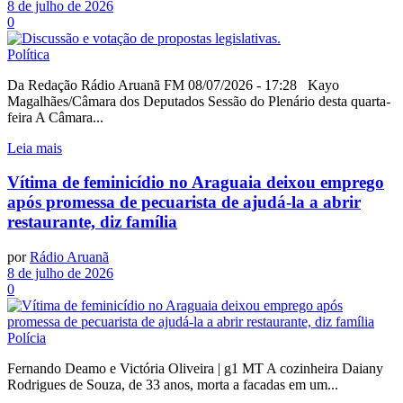
8 de julho de 2026
0
Política
Da Redação Rádio Aruanã FM 08/07/2026 - 17:28 Kayo
Magalhães/Câmara dos Deputados Sessão do Plenário desta quarta-
feira A Câmara...
Leia mais
Vítima de feminicídio no Araguaia deixou emprego
após promessa de pecuarista de ajudá-la a abrir
restaurante, diz família
por
Rádio Aruanã
8 de julho de 2026
0
Polícia
Fernando Deamo e Victória Oliveira | g1 MT A cozinheira Daiany
Rodrigues de Souza, de 33 anos, morta a facadas em um...