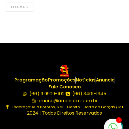
LEIA MAIS
Programação
Promoções
Notícias
Anuncie
Fale Conosco
(66) 9 9909-1021
(66) 3401-1345
aruana@aruanafm.com.br
Endereço: Rua Bororos, 673 - Centro - Barra do Garças / MT
2024 | Todos Direitos Reservados
1