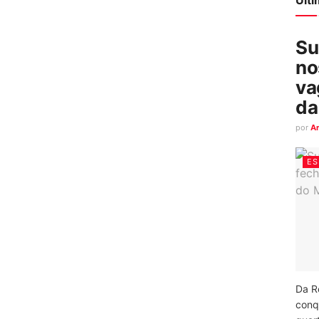
Su
no
va
da
por
A
ES
Da R
conq