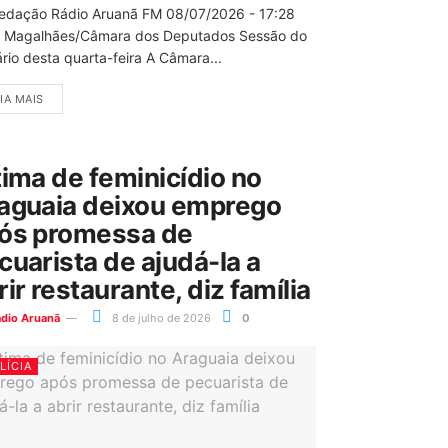
edação Rádio Aruanã FM 08/07/2026 - 17:28
 Magalhães/Câmara dos Deputados Sessão do
rio desta quarta-feira A Câmara...
IA MAIS
tima de feminicídio no
aguaia deixou emprego
ós promessa de
cuarista de ajudá-la a
rir restaurante, diz família
ádio Aruanã
8 de julho de 2026
0
LÍCIA