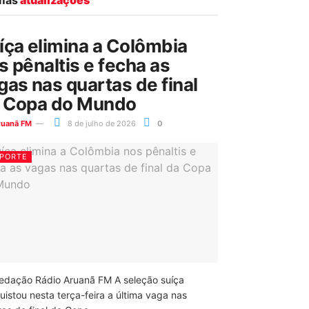
íça elimina a Colômbia
s pênaltis e fecha as
gas nas quartas de final
 Copa do Mundo
ruanã FM
8 de julho de 2026
0
PORTE
edação Rádio Aruanã FM A seleção suíça
uistou nesta terça-feira a última vaga nas