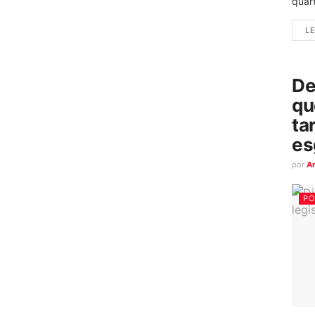
quart
LE
De
qu
ta
es
por
A
PO