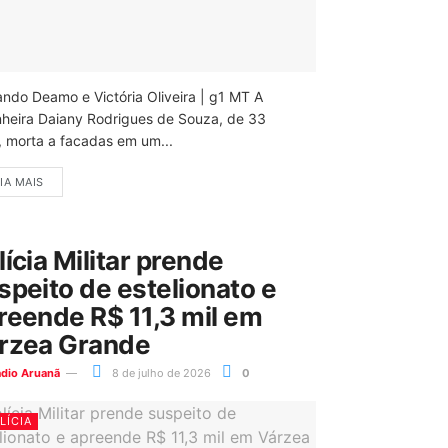
ando Deamo e Victória Oliveira | g1 MT A
nheira Daiany Rodrigues de Souza, de 33
, morta a facadas em um...
IA MAIS
lícia Militar prende
speito de estelionato e
reende R$ 11,3 mil em
rzea Grande
ádio Aruanã
8 de julho de 2026
0
LÍCIA