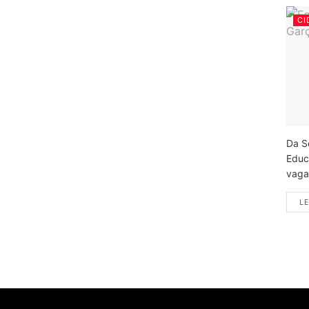
CI
Da S
Educ
vagas
LE