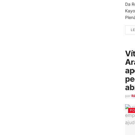
Da R
Kayo
Plená
LE
Ví
Ar
ap
pe
ab
por
R
PO