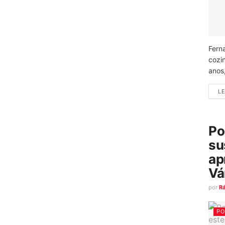
Fern
cozi
anos
LE
Po
su
ap
Vá
por
R
PO