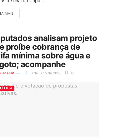
as de final da Copa...
IA MAIS
putados analisam projeto
e proíbe cobrança de
rifa mínima sobre água e
goto; acompanhe
ruanã FM
8 de julho de 2026
0
LÍTICA