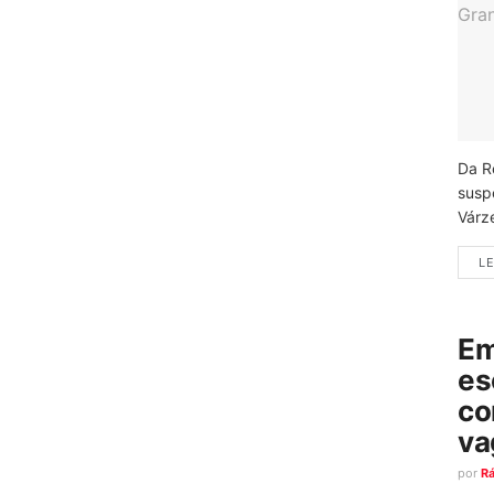
Da R
susp
Várz
LE
Em
es
co
va
por
R