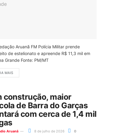
edação Aruanã FM Polícia Militar prende
eito de estelionato e apreende R$ 11,3 mil em
ea Grande Fonte: PM/MT
IA MAIS
 construção, maior
cola de Barra do Garças
ntará com cerca de 1,4 mil
gas
ádio Aruanã
8 de julho de 2026
0