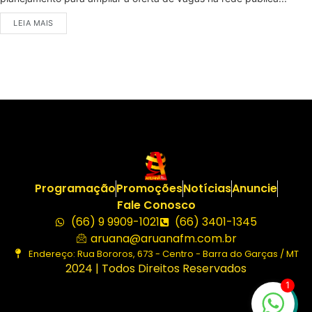
LEIA MAIS
Programação
Promoções
Notícias
Anuncie
Fale Conosco
(66) 9 9909-1021
(66) 3401-1345
aruana@aruanafm.com.br
Endereço: Rua Bororos, 673 - Centro - Barra do Garças / MT
2024 | Todos Direitos Reservados
1