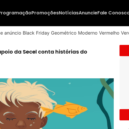
Programação
Promoções
Notícias
Anuncie
Fale Conosc
oio da Secel conta histórias do