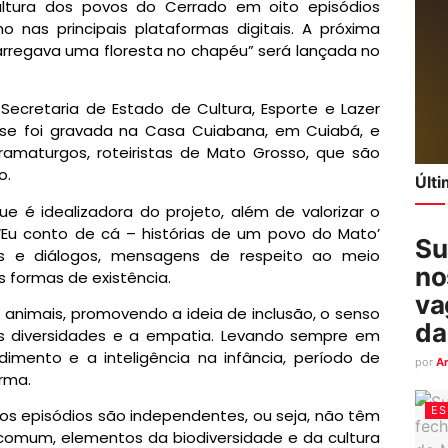
ultura dos povos do Cerrado em oito episódios
o nas principais plataformas digitais. A próxima
rregava uma floresta no chapéu” será lançada no
a Secretaria de Estado de Cultura, Esporte e Lazer
se foi gravada na Casa Cuiabana, em Cuiabá, e
dramaturgos, roteiristas de Mato Grosso, que são
o.
Últ
e é idealizadora do projeto, além de valorizar o
 ‘Eu conto de cá – histórias de um povo do Mato’
Su
os e diálogos, mensagens de respeito ao meio
no
s formas de existência.
va
 animais, promovendo a ideia de inclusão, o senso
da
as diversidades e a empatia. Levando sempre em
mento e a inteligência na infância, período de
por
A
irma.
ES
s episódios são independentes, ou seja, não têm
 comum, elementos da biodiversidade e da cultura