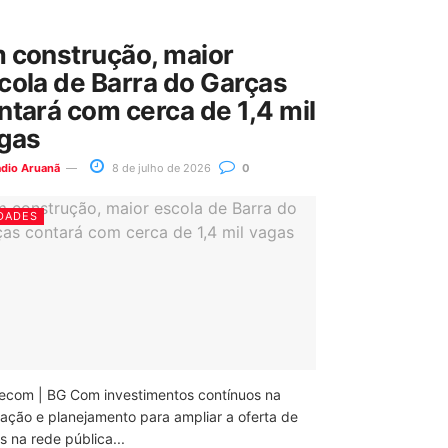
 construção, maior
cola de Barra do Garças
ntará com cerca de 1,4 mil
gas
ádio Aruanã
8 de julho de 2026
0
DADES
ecom | BG Com investimentos contínuos na
ação e planejamento para ampliar a oferta de
 na rede pública...