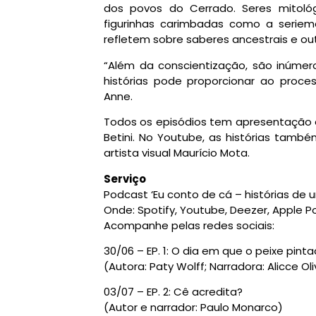
dos povos do Cerrado. Seres mitológ
figurinhas carimbadas como a serie
refletem sobre saberes ancestrais e out
“Além da conscientização, são inúme
histórias pode proporcionar ao proc
Anne.
Todos os episódios tem apresentação 
Betini. No Youtube, as histórias tamb
artista visual Maurício Mota.
Serviço
Podcast ‘Eu conto de cá – histórias de
Onde: Spotify, Youtube, Deezer, Apple
Acompanhe pelas redes sociais:
30/06 – EP. 1: O dia em que o peixe pint
(Autora: Paty Wolff; Narradora: Alicce Ol
03/07 – EP. 2: Cê acredita?
(Autor e narrador: Paulo Monarco)