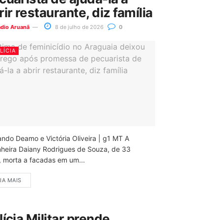
rir restaurante, diz família
ádio Aruanã
8 de julho de 2026
0
LÍCIA
ando Deamo e Victória Oliveira | g1 MT A
nheira Daiany Rodrigues de Souza, de 33
, morta a facadas em um...
IA MAIS
lícia Militar prende