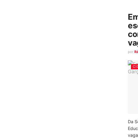
Em
es
co
va
por
R
CI
Da S
Educ
vagas