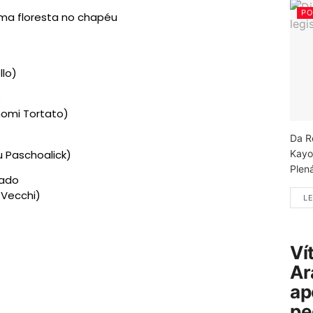
PO
uma floresta no chapéu
llo)
o
anomi Tortato)
Da R
Kayo
u Paschoalick)
Plená
rado
 Vecchi)
LE
Ví
Ar
ap
pe