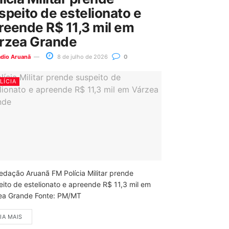
speito de estelionato e
reende R$ 11,3 mil em
rzea Grande
ádio Aruanã
8 de julho de 2026
0
LÍCIA
edação Aruanã FM Polícia Militar prende
eito de estelionato e apreende R$ 11,3 mil em
ea Grande Fonte: PM/MT
IA MAIS