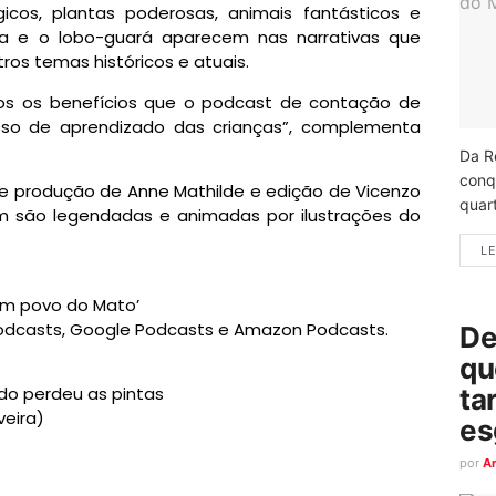
icos, plantas poderosas, animais fantásticos e
ma e o lobo-guará aparecem nas narrativas que
ros temas históricos e atuais.
ros os benefícios que o podcast de contação de
esso de aprendizado das crianças”, complementa
Da R
conq
e produção de Anne Mathilde e edição de Vicenzo
quart
ém são legendadas e animadas por ilustrações do
LE
 um povo do Mato’
 Podcasts, Google Podcasts e Amazon Podcasts.
De
qu
ado perdeu as pintas
ta
iveira)
es
por
A