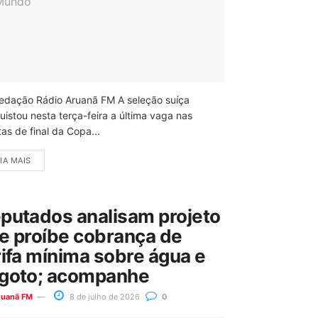
edação Rádio Aruanã FM A seleção suíça
uistou nesta terça-feira a última vaga nas
as de final da Copa...
IA MAIS
putados analisam projeto
e proíbe cobrança de
rifa mínima sobre água e
goto; acompanhe
ruanã FM
8 de julho de 2026
0