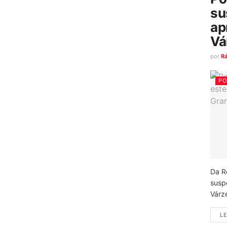
su
ap
Vá
por
R
PO
Da R
susp
Várz
LE