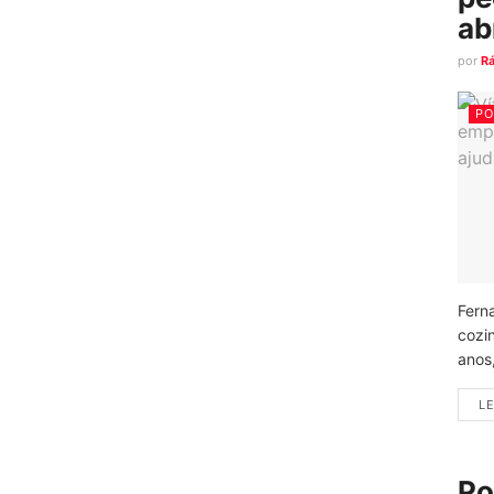
ab
por
R
PO
Fern
cozi
anos
LE
Po