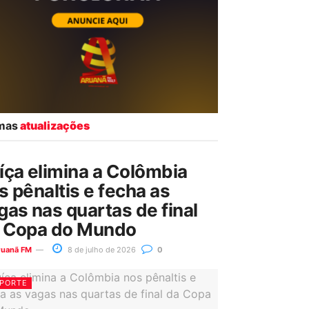
imas
atualizações
íça elimina a Colômbia
s pênaltis e fecha as
gas nas quartas de final
 Copa do Mundo
ruanã FM
8 de julho de 2026
0
PORTE