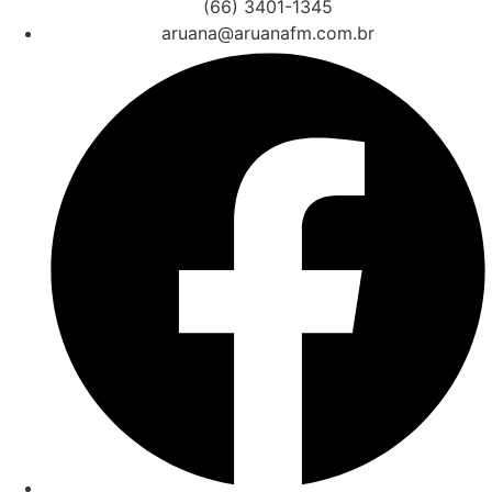
(66) 3401-1345
aruana@aruanafm.com.br