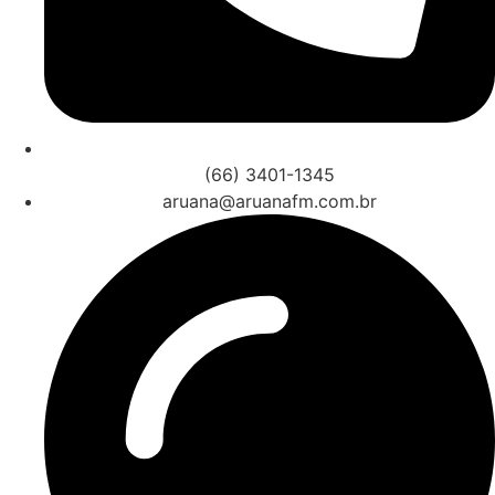
(66) 3401-1345
aruana@aruanafm.com.br