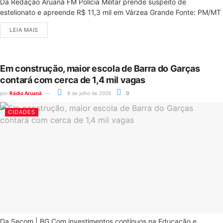
Da Redação Aruanã FM Polícia Militar prende suspeito de
estelionato e apreende R$ 11,3 mil em Várzea Grande Fonte: PM/MT
LEIA MAIS
Em construção, maior escola de Barra do Garças
contará com cerca de 1,4 mil vagas
por
Rádio Aruanã
8 de julho de 2026
0
CIDADES
Da Secom | BG Com investimentos contínuos na Educação e