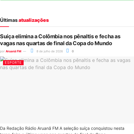
Últimas
atualizações
Suíça elimina a Colômbia nos pênaltis e fecha as
vagas nas quartas de final da Copa do Mundo
por
Aruanã FM
8 de julho de 2026
0
ESPORTE
Da Redação Rádio Aruanã FM A seleção suíça conquistou nesta