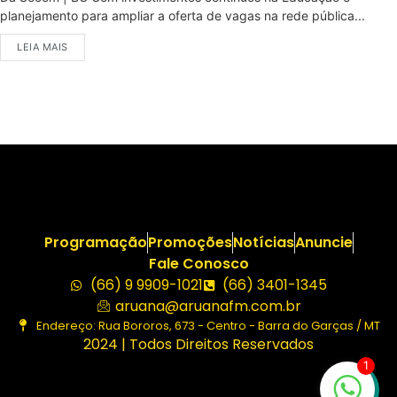
planejamento para ampliar a oferta de vagas na rede pública...
LEIA MAIS
Programação
Promoções
Notícias
Anuncie
Fale Conosco
(66) 9 9909-1021
(66) 3401-1345
aruana@aruanafm.com.br
Endereço: Rua Bororos, 673 - Centro - Barra do Garças / MT
2024 | Todos Direitos Reservados
1