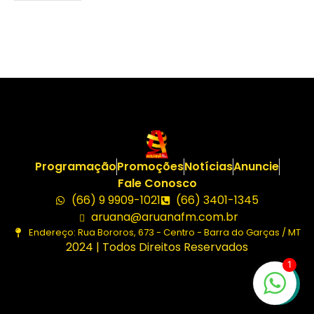
Programação
Promoções
Notícias
Anuncie
Fale Conosco
(66) 9 9909-1021
(66) 3401-1345
aruana@aruanafm.com.br
Endereço: Rua Bororos, 673 - Centro - Barra do Garças / MT
2024 | Todos Direitos Reservados
1