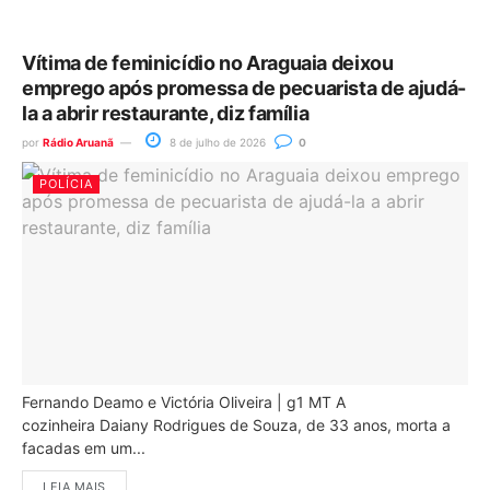
Vítima de feminicídio no Araguaia deixou
emprego após promessa de pecuarista de ajudá-
la a abrir restaurante, diz família
por
Rádio Aruanã
8 de julho de 2026
0
POLÍCIA
Fernando Deamo e Victória Oliveira | g1 MT A
cozinheira Daiany Rodrigues de Souza, de 33 anos, morta a
facadas em um...
LEIA MAIS