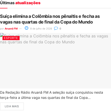
Últimas
atualizações
Suíça elimina a Colômbia nos pênaltis e fecha as
vagas nas quartas de final da Copa do Mundo
por
Aruanã FM
8 de julho de 2026
0
ESPORTE
Da Redação Rádio Aruanã FM A seleção suíça conquistou nesta
terça-feira a última vaga nas quartas de final da Copa...
LEIA MAIS