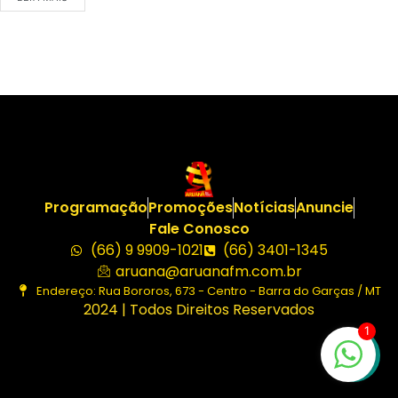
Programação
Promoções
Notícias
Anuncie
Fale Conosco
(66) 9 9909-1021
(66) 3401-1345
aruana@aruanafm.com.br
Endereço: Rua Bororos, 673 - Centro - Barra do Garças / MT
2024 | Todos Direitos Reservados
1