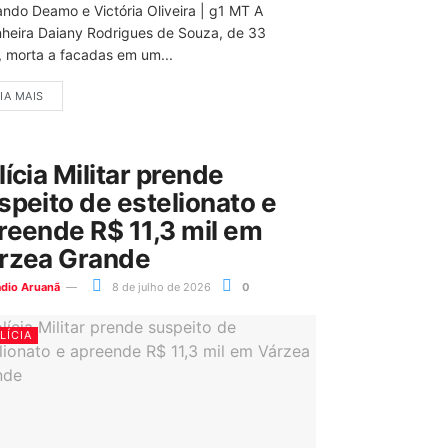
ando Deamo e Victória Oliveira | g1 MT A
nheira Daiany Rodrigues de Souza, de 33
, morta a facadas em um...
IA MAIS
lícia Militar prende
speito de estelionato e
reende R$ 11,3 mil em
rzea Grande
ádio Aruanã
8 de julho de 2026
0
LÍCIA