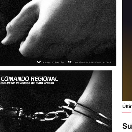
Últ
Su