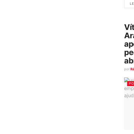
LE
Ví
Ar
ap
pe
ab
por
R
PO