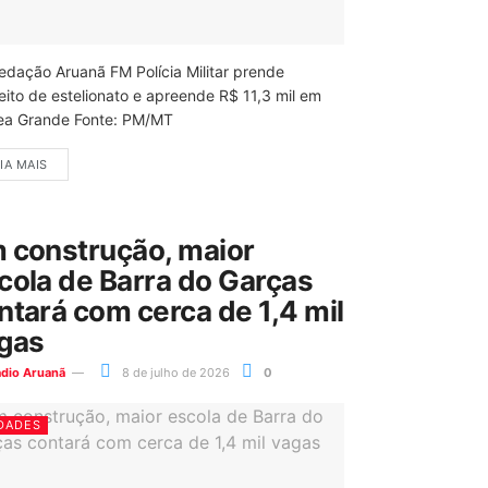
edação Aruanã FM Polícia Militar prende
eito de estelionato e apreende R$ 11,3 mil em
ea Grande Fonte: PM/MT
IA MAIS
 construção, maior
cola de Barra do Garças
ntará com cerca de 1,4 mil
gas
ádio Aruanã
8 de julho de 2026
0
DADES