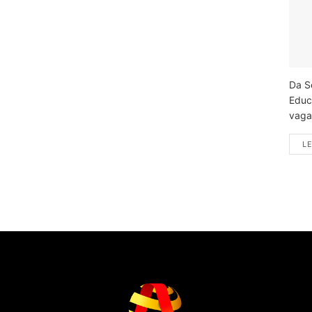
Da S
Educ
vagas
LE