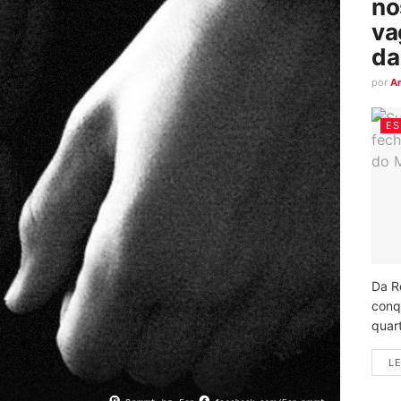
no
va
da
por
A
ES
Da R
conq
quart
LE