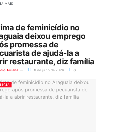
IA MAIS
tima de feminicídio no
aguaia deixou emprego
ós promessa de
cuarista de ajudá-la a
rir restaurante, diz família
ádio Aruanã
8 de julho de 2026
0
LÍCIA