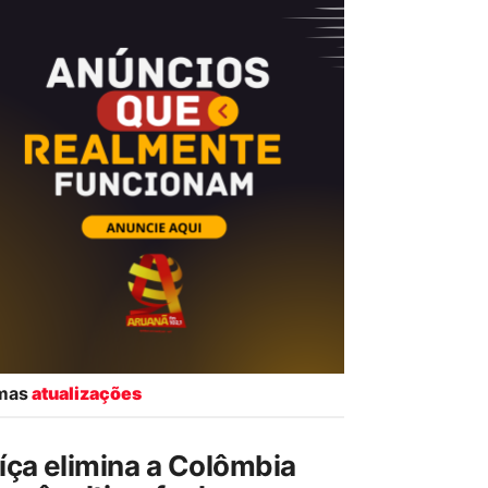
imas
atualizações
íça elimina a Colômbia