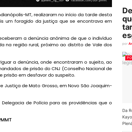
De
 Indianópolis-MT, realizaram no início da tarde desta
qu
ais um foragido da justiça que se encontrava em
ta
es
 receberam a denúncia anônima de que o indivíduo
por
A
na região rural, próximo ao distrito de Vale dos
PO
eriguar a denúncia, onde encontraram o sujeito, ao
andados de prisão do CNJ (Conselho Nacional de
e prisão em desfavor do suspeito.
de Justiça de Mato Grosso, em Novo São Joaquim-
 Delegacia de Polícia para as providências que o
Da R
Kayo
-PMMT
Plená