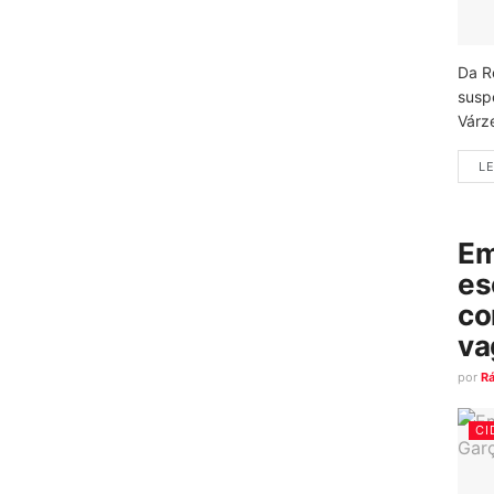
Da R
susp
Várz
LE
Em
es
co
va
por
R
CI