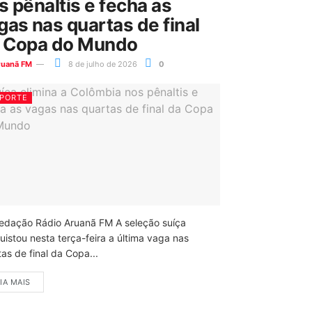
s pênaltis e fecha as
gas nas quartas de final
 Copa do Mundo
ruanã FM
8 de julho de 2026
0
PORTE
edação Rádio Aruanã FM A seleção suíça
uistou nesta terça-feira a última vaga nas
as de final da Copa...
IA MAIS