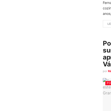
Fern
cozi
anos
LE
Po
su
ap
Vá
por
R
PO