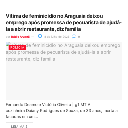
Vítima de feminicídio no Araguaia deixou
emprego após promessa de pecuarista de ajudá-
la a abrir restaurante, diz família
por
Rádio Aruanã
8 de julho de 2026
0
POLÍCIA
Fernando Deamo e Victória Oliveira | g1 MT A
cozinheira Daiany Rodrigues de Souza, de 33 anos, morta a
facadas em um...
LEIA MAIS