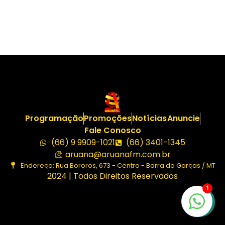
Programação
Promoções
Notícias
Anuncie
Fale Conosco
(66) 9 9909-1021
(66) 3401-1345
aruana@aruanafm.com.br
Endereço: Rua Bororos, 673 - Centro - Barra do Garças / MT
2024 | Todos Direitos Reservados
1