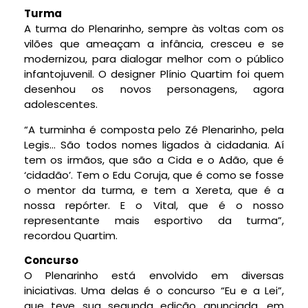
Turma
A turma do Plenarinho, sempre às voltas com os
vilões que ameaçam a infância, cresceu e se
modernizou, para dialogar melhor com o público
infantojuvenil. O designer Plínio Quartim foi quem
desenhou os novos personagens, agora
adolescentes.
“A turminha é composta pelo Zé Plenarinho, pela
Legis… São todos nomes ligados à cidadania. Aí
tem os irmãos, que são a Cida e o Adão, que é
‘cidadão’. Tem o Edu Coruja, que é como se fosse
o mentor da turma, e tem a Xereta, que é a
nossa repórter. E o Vital, que é o nosso
representante mais esportivo da turma”,
recordou Quartim.
Concurso
O Plenarinho está envolvido em diversas
iniciativas. Uma delas é o concurso “Eu e a Lei”,
que teve sua segunda edição anunciada, em