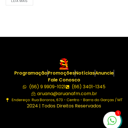
LEIA MAIS
Programação
Promoções
Notícias
Anuncie
Fale Conosco
(66) 9 9909-1021
(66) 3401-1345
aruana@aruanafm.com.br
Endereço: Rua Bororos, 673 - Centro - Barra do Garças / MT
2024 | Todos Direitos Reservados
1