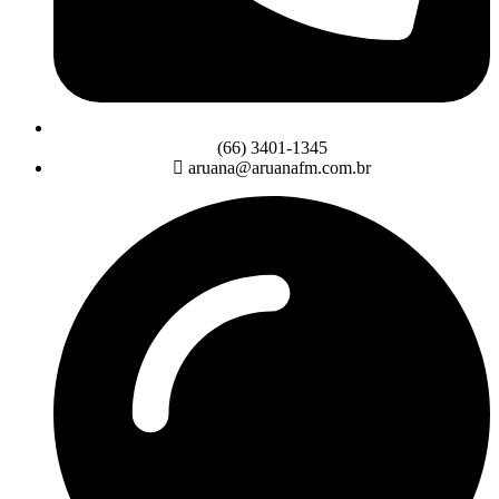
(66) 3401-1345
aruana@aruanafm.com.br