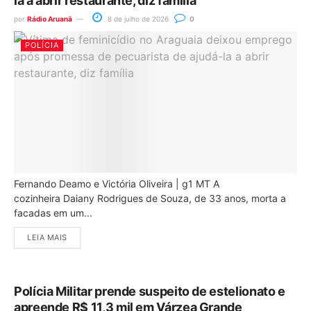
la a abrir restaurante, diz família
por
Rádio Aruanã
8 de julho de 2026
0
POLÍCIA
Fernando Deamo e Victória Oliveira | g1 MT A
cozinheira Daiany Rodrigues de Souza, de 33 anos, morta a
facadas em um...
LEIA MAIS
Polícia Militar prende suspeito de estelionato e
apreende R$ 11,3 mil em Várzea Grande