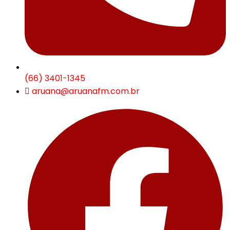
(66) 3401-1345
aruana@aruanafm.com.br