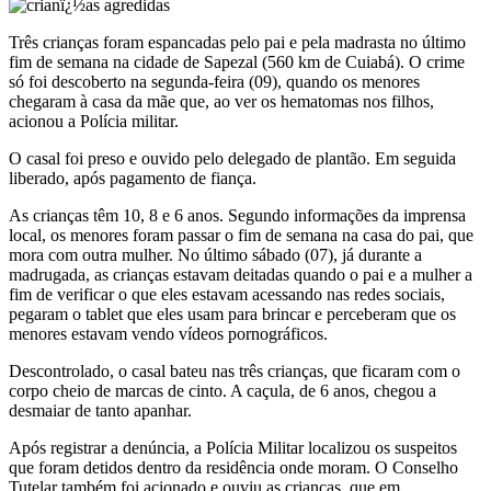
Três crianças foram espancadas pelo pai e pela madrasta no último
fim de semana na cidade de Sapezal (560 km de Cuiabá). O crime
só foi descoberto na segunda-feira (09), quando os menores
chegaram à casa da mãe que, ao ver os hematomas nos filhos,
acionou a Polícia militar.
O casal foi preso e ouvido pelo delegado de plantão. Em seguida
liberado, após pagamento de fiança.
As crianças têm 10, 8 e 6 anos. Segundo informações da imprensa
local, os menores foram passar o fim de semana na casa do pai, que
mora com outra mulher. No último sábado (07), já durante a
madrugada, as crianças estavam deitadas quando o pai e a mulher a
fim de verificar o que eles estavam acessando nas redes sociais,
pegaram o tablet que eles usam para brincar e perceberam que os
menores estavam vendo vídeos pornográficos.
Descontrolado, o casal bateu nas três crianças, que ficaram com o
corpo cheio de marcas de cinto. A caçula, de 6 anos, chegou a
desmaiar de tanto apanhar.
Após registrar a denúncia, a Polícia Militar localizou os suspeitos
que foram detidos dentro da residência onde moram. O Conselho
Tutelar também foi acionado e ouviu as crianças, que em