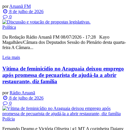
por
Aruanã FM
8 de julho de 2026
0
Política
Da Redação Rádio Aruanã FM 08/07/2026 - 17:28 Kayo
Magalhães/Câmara dos Deputados Sessão do Plenário desta quarta-
feira A Câmara...
Leia mais
Vítima de feminicídio no Araguaia deixou emprego
após promessa de pecuarista de ajudá-la a abrir
restaurante, diz família
por
Rádio Aruanã
8 de julho de 2026
0
Polícia
Fernando Deamo e Victória Oliveira | g1 MT A cozinheira Daiany