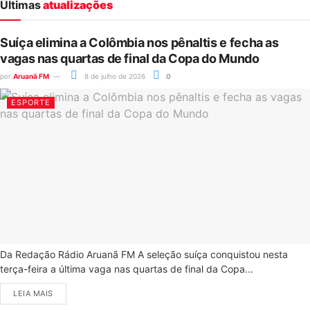
Últimas
atualizações
Suíça elimina a Colômbia nos pênaltis e fecha as
vagas nas quartas de final da Copa do Mundo
por
Aruanã FM
8 de julho de 2026
0
ESPORTE
Da Redação Rádio Aruanã FM A seleção suíça conquistou nesta
terça-feira a última vaga nas quartas de final da Copa...
LEIA MAIS