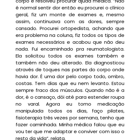
corpo e resolveu procurar ajuda médica. “Não
é normal sentir dor então eu procurei o clínico
geral, fiz um monte de exames e, mesmo
assim, continuava com as dores, sempre
cansado. Procurei ortopedista, achando que
era problema na coluna, fiz todos os tipos de
exames necessários e acabou que não deu
nada. Fui encaminhado pra reumatologista.
Ela solicitou todos os exames também e
também não deu alterado. Ela diagnosticou
através de toques nas partes do corpo onde
havia dor. É uma dor pelo corpo todo, ombro,
costas. Tem dias que eu nem levanto. Estou
sempre fraco dos músculos. Quando não é a
dor, é o cansaço, dói até para estender roupa
no varal. Agora eu tomo medicação
manipulada todos os dias, faço pilates,
fisioterapia três vezes por semana, tenho que
fazer caminhada. Minha médica falou que eu
vou ter que me adaptar e conviver com isso o
resto da vida”, relata.