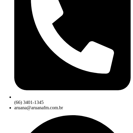
(66) 3401-1345
aruana@aruanafm.com.br