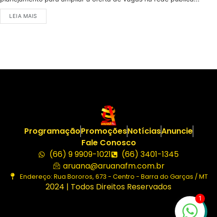
LEIA MAIS
Programação
Promoções
Notícias
Anuncie
Fale Conosco
(66) 9 9909-1021
(66) 3401-1345
aruana@aruanafm.com.br
Endereço: Rua Bororos, 673 - Centro - Barra do Garças / MT
2024 | Todos Direitos Reservados
1