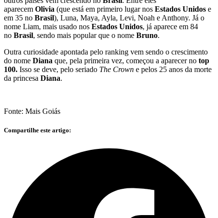
outros países vem crescendo no
Brasil
. Entre eles
aparecem
Olivia
(que está em primeiro lugar nos
Estados Unidos
e
em 35 no
Brasil
), Luna, Maya, Ayla, Levi, Noah e Anthony. Já o
nome Liam, mais usado nos
Estados Unidos
, já aparece em 84
no
Brasil
, sendo mais popular que o nome
Bruno
.
Outra curiosidade apontada pelo ranking vem sendo o crescimento
do nome
Diana
que, pela primeira vez, começou a aparecer no
top
100.
Isso se deve, pelo seriado
The Crown
e pelos 25 anos da morte
da princesa
Diana
.
Fonte: Mais Goiás
Compartilhe este artigo: