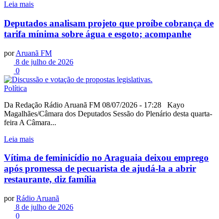
Leia mais
Deputados analisam projeto que proíbe cobrança de
tarifa mínima sobre água e esgoto; acompanhe
por
Aruanã FM
8 de julho de 2026
0
Política
Da Redação Rádio Aruanã FM 08/07/2026 - 17:28 Kayo
Magalhães/Câmara dos Deputados Sessão do Plenário desta quarta-
feira A Câmara...
Leia mais
Vítima de feminicídio no Araguaia deixou emprego
após promessa de pecuarista de ajudá-la a abrir
restaurante, diz família
por
Rádio Aruanã
8 de julho de 2026
0