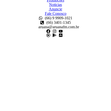
Promoções
Noticias
Anuncie
Fale Conosco
(66) 9 9909-1021
(66) 3401-1345
aruana@aruanafm.com.br
osroyalbet giriş
cratosroyalbet
kingroyal güncel giriş
kingroyal giriş
kin