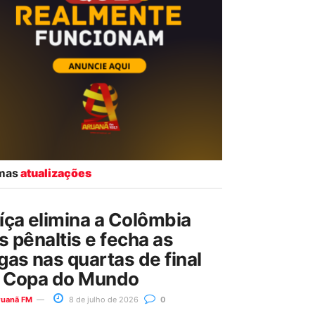
imas
atualizações
íça elimina a Colômbia
s pênaltis e fecha as
gas nas quartas de final
 Copa do Mundo
ruanã FM
8 de julho de 2026
0