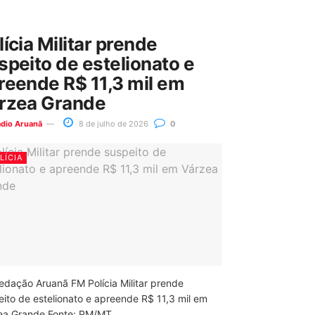
lícia Militar prende
speito de estelionato e
reende R$ 11,3 mil em
rzea Grande
ádio Aruanã
8 de julho de 2026
0
LÍCIA
edação Aruanã FM Polícia Militar prende
eito de estelionato e apreende R$ 11,3 mil em
ea Grande Fonte: PM/MT