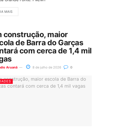
IA MAIS
 construção, maior
cola de Barra do Garças
ntará com cerca de 1,4 mil
gas
ádio Aruanã
8 de julho de 2026
0
DADES