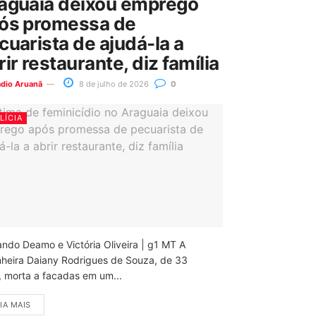
aguaia deixou emprego
ós promessa de
cuarista de ajudá-la a
rir restaurante, diz família
ádio Aruanã
8 de julho de 2026
0
LÍCIA
ando Deamo e Victória Oliveira | g1 MT A
nheira Daiany Rodrigues de Souza, de 33
, morta a facadas em um...
IA MAIS