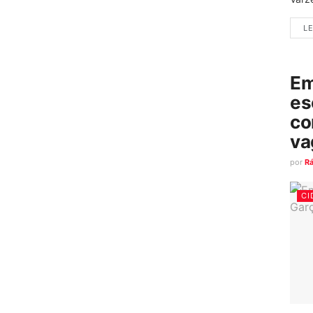
LE
Em
es
co
va
por
R
CI