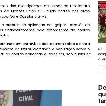
nto das investigações de crimes de Estelionato
ES
s de Montes Belos-GO, cujas partes dos alvos
rcas-Go e Cassilandia-MS.
s e autores de aplicação de “golpes” através de
dos financeiramente pelo empréstimo de contas
ícito.
 Fernando em entrevista destacaram sobre a conta
alissima ao titular, alertando a população sobre o
Da R
star as contas bancárias à terceiros, sob qualquer
conq
quart
LE
De
qu
ta