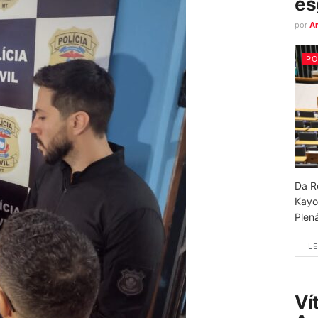
es
por
A
PO
Da R
Kayo
Plená
LE
Ví