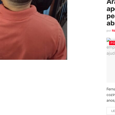
Ar
ap
pe
ab
por
R
PO
Fern
cozi
anos
LE