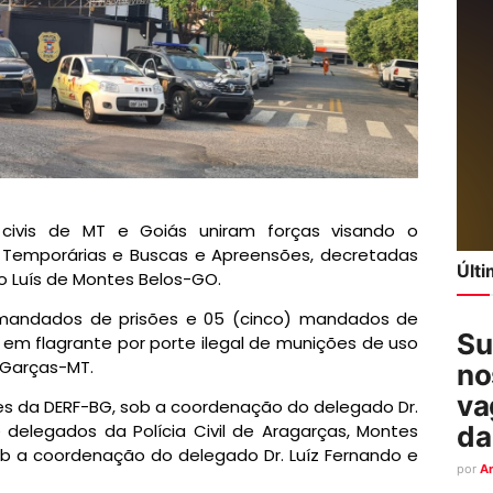
 civis de MT e Goiás uniram forças visando o
Temporárias e Buscas e Apreensões, decretadas
Últ
o Luís de Montes Belos-GO.
 mandados de prisões e 05 (cinco) mandados de
Su
em flagrante por porte ilegal de munições de uso
o Garças-MT.
no
va
es da DERF-BG, sob a coordenação do delegado Dr.
da
 delegados da Polícia Civil de Aragarças, Montes
sob a coordenação do delegado Dr. Luíz Fernando e
por
A