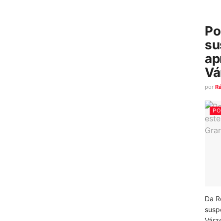
Po
su
ap
Vá
por
R
PO
Da R
susp
Várz