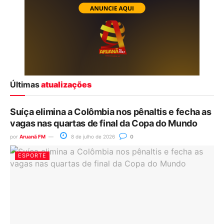
Últimas
atualizações
Suíça elimina a Colômbia nos pênaltis e fecha as
vagas nas quartas de final da Copa do Mundo
por
Aruanã FM
8 de julho de 2026
0
ESPORTE