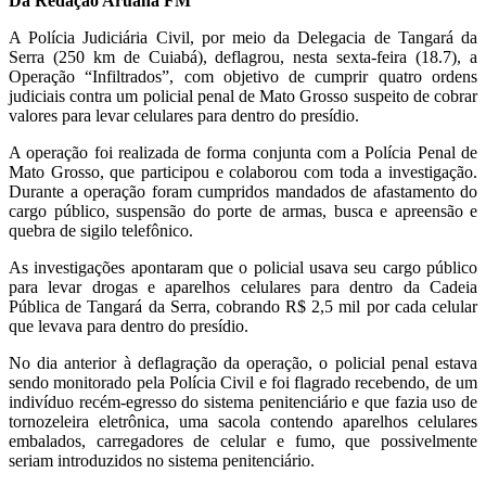
Da Redação Aruanã FM
A Polícia Judiciária Civil, por meio da Delegacia de Tangará da
Serra (250 km de Cuiabá), deflagrou, nesta sexta-feira (18.7), a
Operação “Infiltrados”, com objetivo de cumprir quatro ordens
judiciais contra um policial penal de Mato Grosso suspeito de cobrar
valores para levar celulares para dentro do presídio.
A operação foi realizada de forma conjunta com a Polícia Penal de
Mato Grosso, que participou e colaborou com toda a investigação.
Durante a operação foram cumpridos mandados de afastamento do
cargo público, suspensão do porte de armas, busca e apreensão e
quebra de sigilo telefônico.
As investigações apontaram que o policial usava seu cargo público
para levar drogas e aparelhos celulares para dentro da Cadeia
Pública de Tangará da Serra, cobrando R$ 2,5 mil por cada celular
que levava para dentro do presídio.
No dia anterior à deflagração da operação, o policial penal estava
sendo monitorado pela Polícia Civil e foi flagrado recebendo, de um
indivíduo recém-egresso do sistema penitenciário e que fazia uso de
tornozeleira eletrônica, uma sacola contendo aparelhos celulares
embalados, carregadores de celular e fumo, que possivelmente
seriam introduzidos no sistema penitenciário.