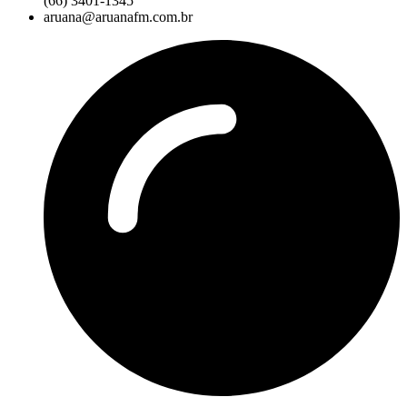
(66) 3401-1345
aruana@aruanafm.com.br