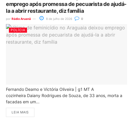
emprego após promessa de pecuarista de ajudá-
la a abrir restaurante, diz família
por
Rádio Aruanã
8 de julho de 2026
0
POLÍCIA
Fernando Deamo e Victória Oliveira | g1 MT A
cozinheira Daiany Rodrigues de Souza, de 33 anos, morta a
facadas em um...
LEIA MAIS