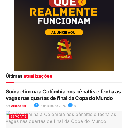
Últimas
atualizações
Suíça elimina a Colômbia nos pênaltis e fecha as
vagas nas quartas de final da Copa do Mundo
por
Aruanã FM
8 de julho de 2026
0
ESPORTE