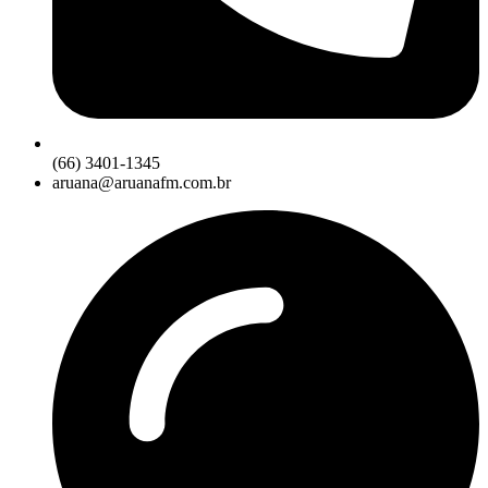
(66) 3401-1345
aruana@aruanafm.com.br