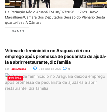
Da Redação Rádio Aruanã FM 08/07/2026 - 17:28 Kayo
Magalhães/Câmara dos Deputados Sessão do Plenário desta
quarta-feira A Câmara...
LEIA MAIS
Vítima de feminicídio no Araguaia deixou
emprego após promessa de pecuarista de ajudá-
la a abrir restaurante, diz família
por
Rádio Aruanã
8 de julho de 2026
0
POLÍCIA