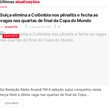
Últimas
atualizações
Suíça elimina a Colômbia nos pênaltis e fecha as
vagas nas quartas de final da Copa do Mundo
por
Aruanã FM
8 de julho de 2026
0
ESPORTE
Da Redação Rádio Aruanã FM A seleção suíça conquistou nesta
terça-feira a última vaga nas quartas de final da Copa...
LEIA MAIS