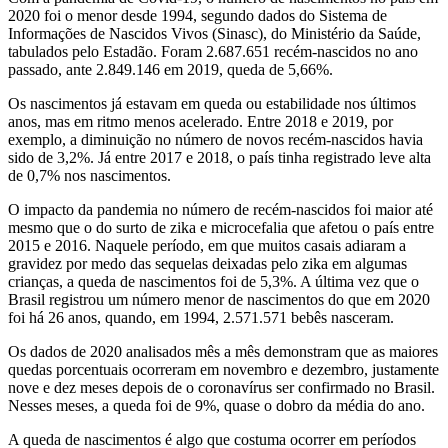
2020 foi o menor desde 1994, segundo dados do Sistema de
Informações de Nascidos Vivos (Sinasc), do Ministério da Saúde,
tabulados pelo Estadão. Foram 2.687.651 recém-nascidos no ano
passado, ante 2.849.146 em 2019, queda de 5,66%.
Os nascimentos já estavam em queda ou estabilidade nos últimos
anos, mas em ritmo menos acelerado. Entre 2018 e 2019, por
exemplo, a diminuição no número de novos recém-nascidos havia
sido de 3,2%. Já entre 2017 e 2018, o país tinha registrado leve alta
de 0,7% nos nascimentos.
O impacto da pandemia no número de recém-nascidos foi maior até
mesmo que o do surto de zika e microcefalia que afetou o país entre
2015 e 2016. Naquele período, em que muitos casais adiaram a
gravidez por medo das sequelas deixadas pelo zika em algumas
crianças, a queda de nascimentos foi de 5,3%. A última vez que o
Brasil registrou um número menor de nascimentos do que em 2020
foi há 26 anos, quando, em 1994, 2.571.571 bebês nasceram.
Os dados de 2020 analisados mês a mês demonstram que as maiores
quedas porcentuais ocorreram em novembro e dezembro, justamente
nove e dez meses depois de o coronavírus ser confirmado no Brasil.
Nesses meses, a queda foi de 9%, quase o dobro da média do ano.
A queda de nascimentos é algo que costuma ocorrer em períodos