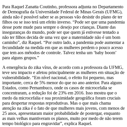
Para Raquel Zanatta Coutinho, professora adjunta no Departamento
de Demografia da Universidade Federal de Minas Gerais (UFMG),
ainda não é possível saber se as pessoas vão desistir do plano de ter
filhos ou se isso terá um efeito inverso. “Pode ser que uma pandemia
desse porte mude para sempre o desejo por crianças. Diante das
inseguranças do mundo, pode ser que quem já estivesse tentado a
não ter filhos decida de uma vez que a maternidade não é um bom
caminho”, diz Raquel. “Por outro lado, a pandemia pode aumentar a
fecundidade na medida em que as mulheres perdem o pouco acesso
que tem aos métodos de controle. Talvez tenha um ‘baby boom’
para alguns grupos.”
A emergência do zika vírus, de acordo com a professora da UFMG,
teve seu impacto e afetou principalmente as mulheres em situação de
vulnerabilidade. “Em nível nacional, o efeito foi pequeno, mas
importante, cerca de 5% menor do que no ano anterior. Para alguns
Estados, como Pernambuco, onde os casos de microcefalia se
concentraram, a redução foi de 23% em 2016. Isso mostra que o
medo da microcefalia e sua proximidade geográfica foram cruciais
para despertar respostas reprodutivas. Mas o que mais chama
atenção na zika é o fato de que mulheres mais jovens, com menos de
25 anos, apresentaram maior probabilidade de postergar, enquanto
as mais velhas mantiveram os planos, muito por medo de não terem
tempo biológico para engravidar”, explica Raquel.