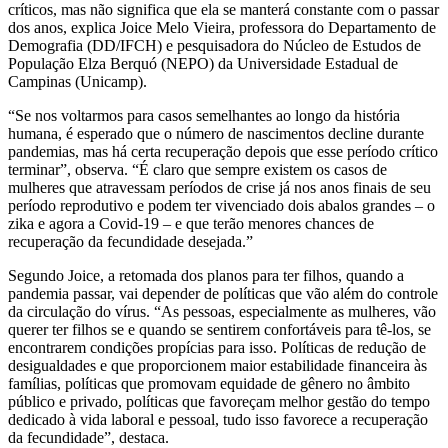
críticos, mas não significa que ela se manterá constante com o passar
dos anos, explica Joice Melo Vieira, professora do Departamento de
Demografia (DD/IFCH) e pesquisadora do Núcleo de Estudos de
População Elza Berquó (NEPO) da Universidade Estadual de
Campinas (Unicamp).
“Se nos voltarmos para casos semelhantes ao longo da história
humana, é esperado que o número de nascimentos decline durante
pandemias, mas há certa recuperação depois que esse período crítico
terminar”, observa. “É claro que sempre existem os casos de
mulheres que atravessam períodos de crise já nos anos finais de seu
período reprodutivo e podem ter vivenciado dois abalos grandes – o
zika e agora a Covid-19 – e que terão menores chances de
recuperação da fecundidade desejada.”
Segundo Joice, a retomada dos planos para ter filhos, quando a
pandemia passar, vai depender de políticas que vão além do controle
da circulação do vírus. “As pessoas, especialmente as mulheres, vão
querer ter filhos se e quando se sentirem confortáveis para tê-los, se
encontrarem condições propícias para isso. Políticas de redução de
desigualdades e que proporcionem maior estabilidade financeira às
famílias, políticas que promovam equidade de gênero no âmbito
público e privado, políticas que favoreçam melhor gestão do tempo
dedicado à vida laboral e pessoal, tudo isso favorece a recuperação
da fecundidade”, destaca.