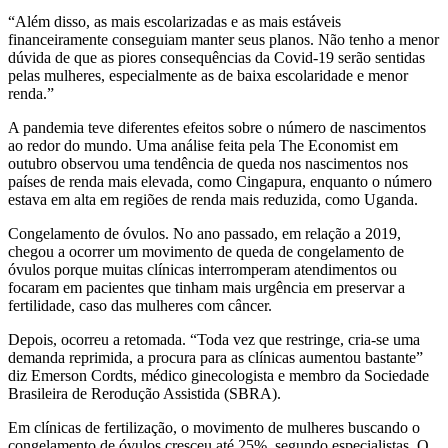
“Além disso, as mais escolarizadas e as mais estáveis
financeiramente conseguiam manter seus planos. Não tenho a menor
dúvida de que as piores consequências da Covid-19 serão sentidas
pelas mulheres, especialmente as de baixa escolaridade e menor
renda.”
A pandemia teve diferentes efeitos sobre o número de nascimentos
ao redor do mundo. Uma análise feita pela The Economist em
outubro observou uma tendência de queda nos nascimentos nos
países de renda mais elevada, como Cingapura, enquanto o número
estava em alta em regiões de renda mais reduzida, como Uganda.
Congelamento de óvulos. No ano passado, em relação a 2019,
chegou a ocorrer um movimento de queda de congelamento de
óvulos porque muitas clínicas interromperam atendimentos ou
focaram em pacientes que tinham mais urgência em preservar a
fertilidade, caso das mulheres com câncer.
Depois, ocorreu a retomada. “Toda vez que restringe, cria-se uma
demanda reprimida, a procura para as clínicas aumentou bastante”
diz Emerson Cordts, médico ginecologista e membro da Sociedade
Brasileira de Rerodução Assistida (SBRA).
Em clínicas de fertilização, o movimento de mulheres buscando o
congelamento de óvulos cresceu até 25%, segundo especialistas. O