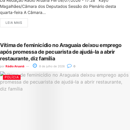
Da Redação Rádio Aruanã FM 08/07/2026 - 17:28 Kayo
Magalhães/Câmara dos Deputados Sessão do Plenário desta
quarta-feira A Câmara...
LEIA MAIS
Vítima de feminicídio no Araguaia deixou emprego
após promessa de pecuarista de ajudá-la a abrir
restaurante, diz família
por
Rádio Aruanã
8 de julho de 2026
0
POLÍCIA