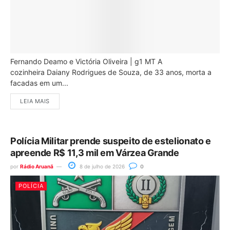
Fernando Deamo e Victória Oliveira | g1 MT A
cozinheira Daiany Rodrigues de Souza, de 33 anos, morta a
facadas em um...
LEIA MAIS
Polícia Militar prende suspeito de estelionato e
apreende R$ 11,3 mil em Várzea Grande
por
Rádio Aruanã
8 de julho de 2026
0
POLÍCIA