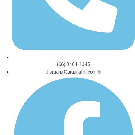
(66) 3401-1345
aruana@aruanafm.com.br