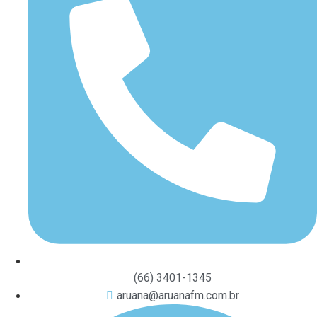
(66) 3401-1345
aruana@aruanafm.com.br