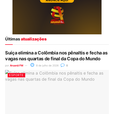
Últimas
atualizações
Suíça elimina a Colômbia nos pênaltis e fecha as
vagas nas quartas de final da Copa do Mundo
por
Aruanã FM
8 de julho de 2026
0
ESPORTE