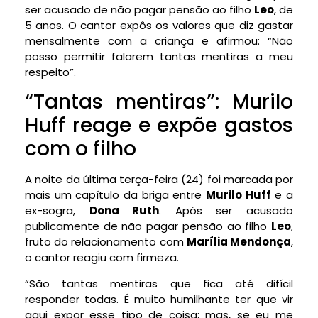
ser acusado de não pagar pensão ao filho
Leo
, de
5 anos. O cantor expôs os valores que diz gastar
mensalmente com a criança e afirmou: “Não
posso permitir falarem tantas mentiras a meu
respeito”.
“Tantas mentiras”: Murilo
Huff reage e expõe gastos
com o filho
A noite da última terça-feira (24) foi marcada por
mais um capítulo da briga entre
Murilo Huff
e a
ex-sogra,
Dona Ruth
. Após ser acusado
publicamente de não pagar pensão ao filho
Leo
,
fruto do relacionamento com
Marília Mendonça
,
o cantor reagiu com firmeza.
“São tantas mentiras que fica até difícil
responder todas. É muito humilhante ter que vir
aqui expor esse tipo de coisa; mas, se eu me