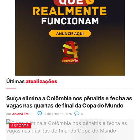
Últimas
atualizações
Suíça elimina a Colômbia nos pênaltis e fecha as
vagas nas quartas de final da Copa do Mundo
por
Aruanã FM
8 de julho de 2026
0
ESPORTE