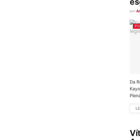
es
por
A
PO
Da R
Kayo
Plená
LE
Ví