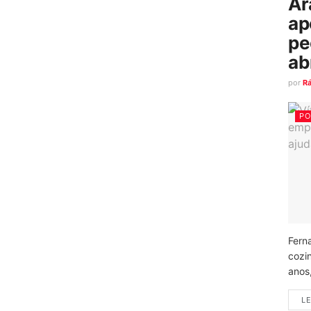
Ar
ap
pe
ab
por
R
PO
Fern
cozi
anos
LE