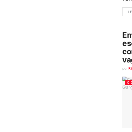
LE
Em
es
co
va
por
R
CI