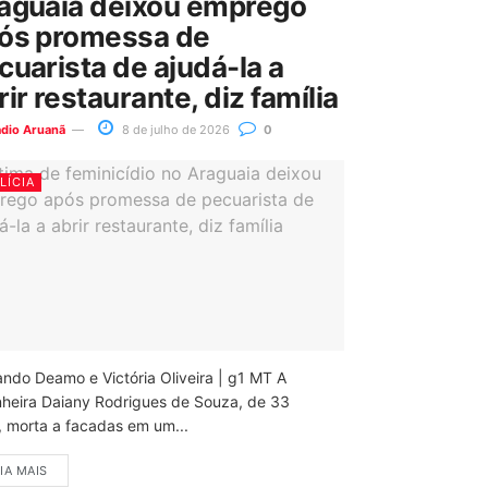
aguaia deixou emprego
ós promessa de
cuarista de ajudá-la a
rir restaurante, diz família
ádio Aruanã
8 de julho de 2026
0
LÍCIA
ando Deamo e Victória Oliveira | g1 MT A
nheira Daiany Rodrigues de Souza, de 33
, morta a facadas em um...
IA MAIS