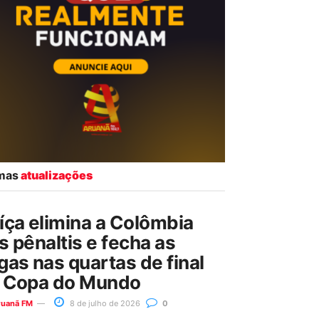
imas
atualizações
íça elimina a Colômbia
s pênaltis e fecha as
gas nas quartas de final
 Copa do Mundo
ruanã FM
8 de julho de 2026
0