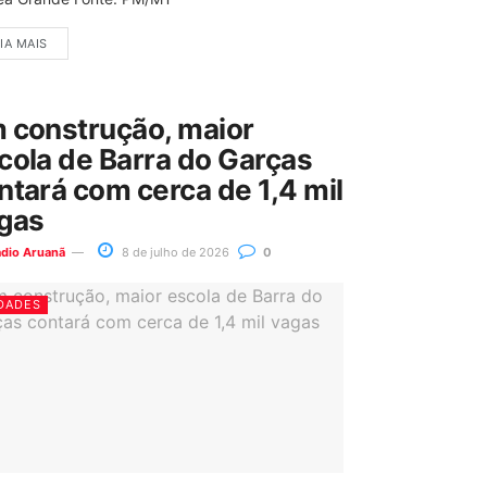
IA MAIS
 construção, maior
cola de Barra do Garças
ntará com cerca de 1,4 mil
gas
ádio Aruanã
8 de julho de 2026
0
DADES