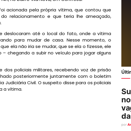
oi acionada pela própria vítima, que contou que
 do relacionamento e que teria lhe ameaçado,
.
e deslocaram até o local do fato, onde a vítima
arando para mudar de casa. Nesse momento, o
ue ela não iria se mudar, que se ela o fizesse, ele
 – chegando a subir no veículo para jogar alguns
dos policiais militares, recebendo voz de prisão
Últ
hado posteriormente juntamente com o boletim
 Judiciária Civil. O suspeito disse para os policiais
 a vítima.
Su
no
va
da
por
A