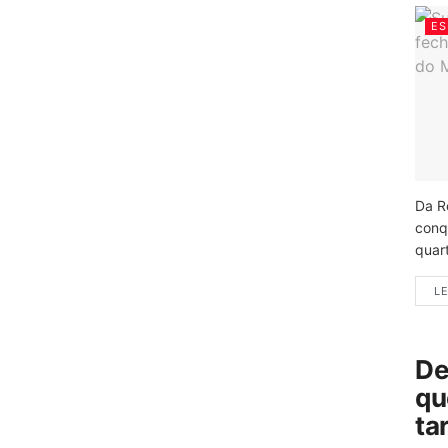
ES
Da R
conq
quart
LE
De
qu
ta