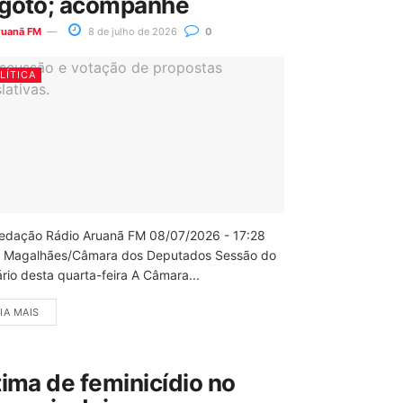
goto; acompanhe
ruanã FM
8 de julho de 2026
0
LÍTICA
edação Rádio Aruanã FM 08/07/2026 - 17:28
 Magalhães/Câmara dos Deputados Sessão do
rio desta quarta-feira A Câmara...
IA MAIS
tima de feminicídio no