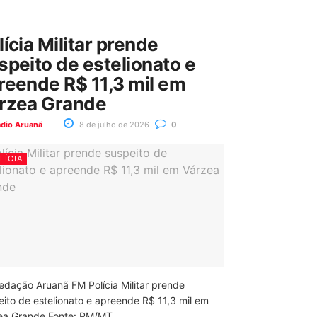
lícia Militar prende
speito de estelionato e
reende R$ 11,3 mil em
rzea Grande
ádio Aruanã
8 de julho de 2026
0
LÍCIA
edação Aruanã FM Polícia Militar prende
eito de estelionato e apreende R$ 11,3 mil em
ea Grande Fonte: PM/MT