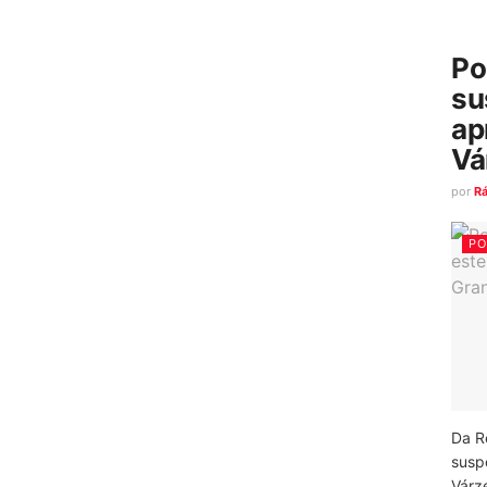
Po
su
ap
Vá
por
R
PO
Da R
susp
Várz