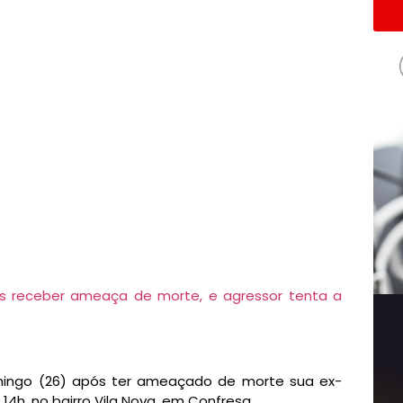
ingo (26) após ter ameaçado de morte sua ex-
14h, no bairro Vila Nova, em Confresa.