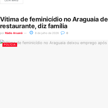
LEIA MAIS
Vítima de feminicídio no Araguaia d
restaurante, diz família
por
Rádio Aruanã
8 de julho de 2026
0
POLÍCIA