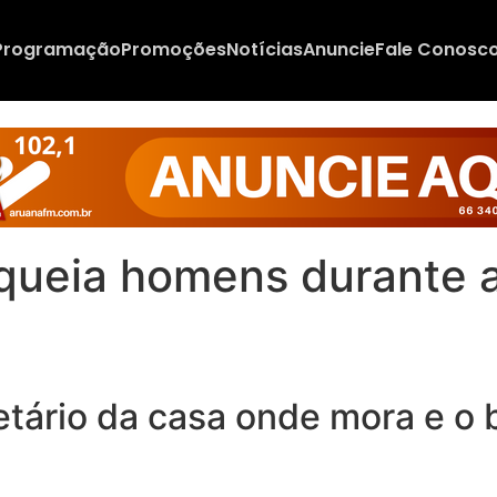
Programação
Promoções
Notícias
Anuncie
Fale Conosc
queia homens durante a
rietário da casa onde mora e 