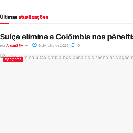
Últimas
atualizações
Suíça elimina a Colômbia nos pênalt
por
Aruanã FM
8 de julho de 2026
0
ESPORTE