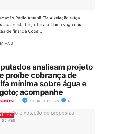
edação Rádio Aruanã FM A seleção suíça
uistou nesta terça-feira a última vaga nas
as de final da Copa...
IA MAIS
putados analisam projeto
e proíbe cobrança de
rifa mínima sobre água e
goto; acompanhe
ruanã FM
8 de julho de 2026
0
LÍTICA