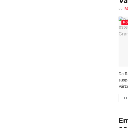
Vá
por
R
PO
Da R
susp
Várz
LE
Em