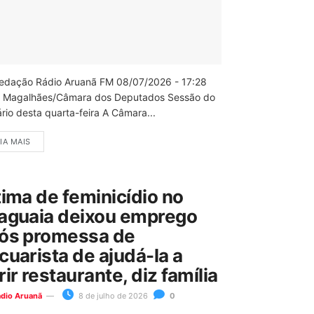
edação Rádio Aruanã FM 08/07/2026 - 17:28
 Magalhães/Câmara dos Deputados Sessão do
rio desta quarta-feira A Câmara...
IA MAIS
tima de feminicídio no
aguaia deixou emprego
ós promessa de
cuarista de ajudá-la a
rir restaurante, diz família
ádio Aruanã
8 de julho de 2026
0