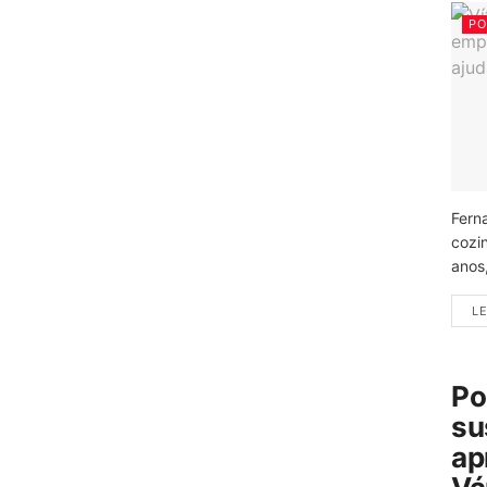
PO
Fern
cozi
anos
LE
Po
su
ap