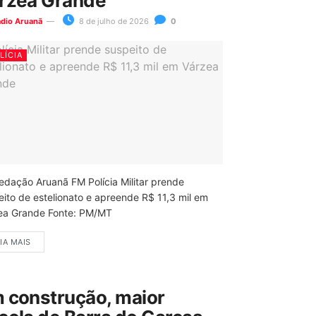
rzea Grande
ádio Aruanã
8 de julho de 2026
0
LÍCIA
edação Aruanã FM Polícia Militar prende
eito de estelionato e apreende R$ 11,3 mil em
ea Grande Fonte: PM/MT
IA MAIS
 construção, maior