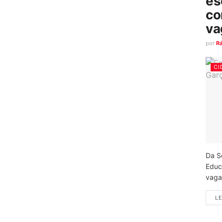
es
co
va
por
R
CI
Da S
Educ
vagas
LE