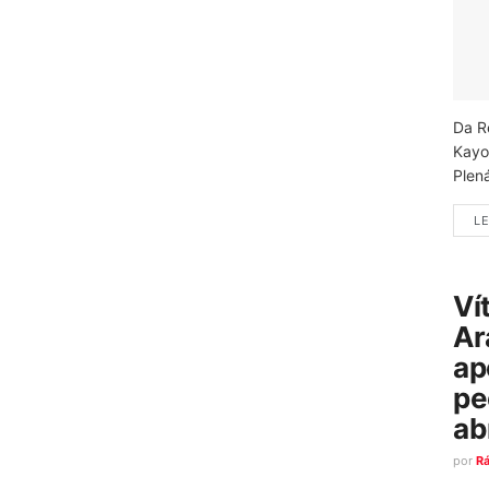
Da R
Kayo
Plená
LE
Ví
Ar
ap
pe
ab
por
R