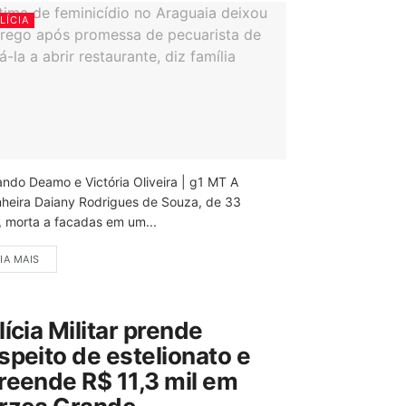
LÍCIA
ando Deamo e Victória Oliveira | g1 MT A
nheira Daiany Rodrigues de Souza, de 33
, morta a facadas em um...
IA MAIS
lícia Militar prende
speito de estelionato e
reende R$ 11,3 mil em