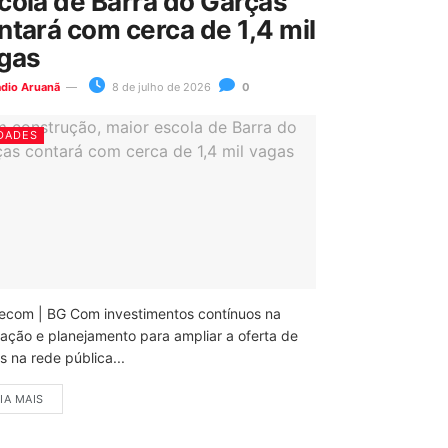
cola de Barra do Garças
ntará com cerca de 1,4 mil
gas
ádio Aruanã
8 de julho de 2026
0
DADES
ecom | BG Com investimentos contínuos na
ação e planejamento para ampliar a oferta de
 na rede pública...
IA MAIS