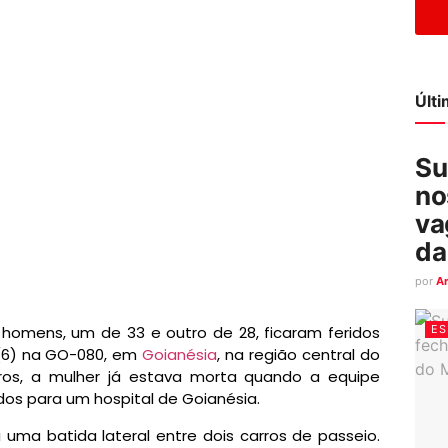
Últ
Su
no
va
da
por
A
ES
homens, um de 33 e outro de 28, ficaram feridos
(6) na GO-080, em
Goianésia
, na região central do
os, a mulher já estava morta quando a equipe
s para um hospital de Goianésia.
uma batida lateral entre dois carros de passeio.