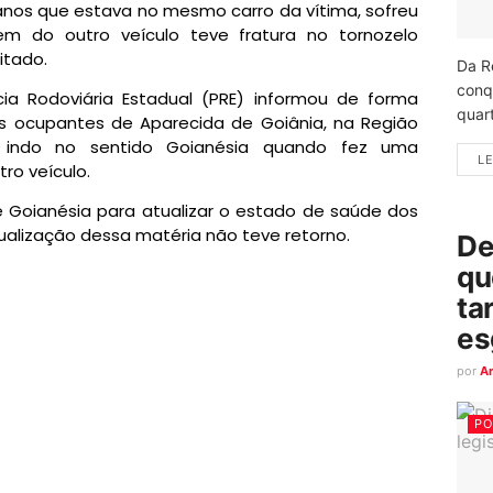
anos que estava no mesmo carro da vítima, sofreu
m do outro veículo teve fratura no tornozelo
itado.
Da R
conq
ia Rodoviária Estadual (PRE) informou de forma
quart
is ocupantes de Aparecida de Goiânia, na Região
a indo no sentido Goianésia quando fez uma
LE
ro veículo.
 Goianésia para atualizar o estado de saúde dos
tualização dessa matéria não teve retorno.
De
qu
ta
es
por
A
PO