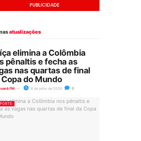
PUBLICIDADE
imas
atualizações
íça elimina a Colômbia
s pênaltis e fecha as
gas nas quartas de final
 Copa do Mundo
ruanã FM
8 de julho de 2026
0
PORTE