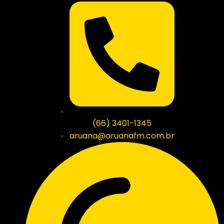
(66) 3401-1345
aruana@aruanafm.com.br