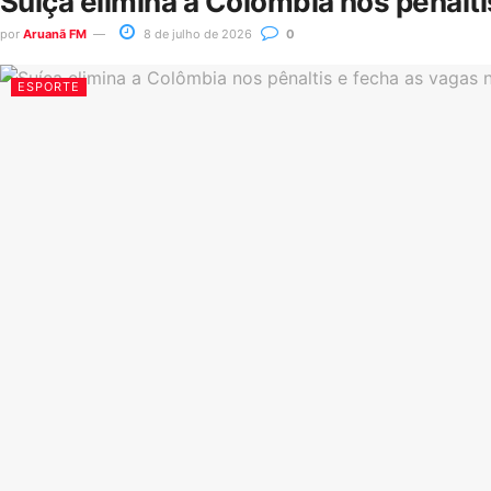
Suíça elimina a Colômbia nos pênalt
por
Aruanã FM
8 de julho de 2026
0
ESPORTE