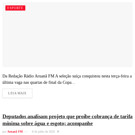
ESPORTE
Da Redação Rádio Aruanã FM A seleção suíça conquistou nesta terça-feira a
última vaga nas quartas de final da Copa...
LEIA MAIS
Deputados analisam projeto que proíbe cobrança de tarifa
mínima sobre água e esgoto; acompanhe
por
Aruanã FM
8 de julho de 2026
0