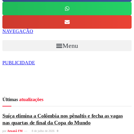
NAVEGAÇÃO
Menu
PUBLICIDADE
Últimas
atualizações
Suíça elimina a Colômbia nos pênaltis e fecha as vagas
nas quartas de final da Copa do Mundo
por
Aruanã FM
8 de julho de 2026
0