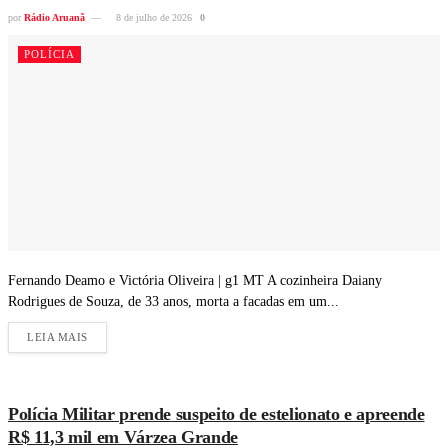
por
Rádio Aruanã
8 de julho de 2026
0
POLÍCIA
Fernando Deamo e Victória Oliveira | g1 MT A cozinheira Daiany
Rodrigues de Souza, de 33 anos, morta a facadas em um...
LEIA MAIS
Polícia Militar prende suspeito de estelionato e apreende
R$ 11,3 mil em Várzea Grande