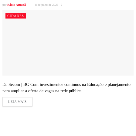
por
Rádio Aruanã
8 de julho de 2026
0
CIDADES
Da Secom | BG Com investimentos contínuos na Educação e planejamento
para ampliar a oferta de vagas na rede pública...
LEIA MAIS