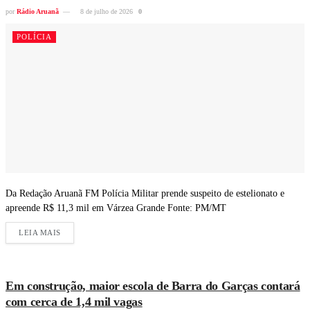
por
Rádio Aruanã
8 de julho de 2026
0
POLÍCIA
Da Redação Aruanã FM Polícia Militar prende suspeito de estelionato e
apreende R$ 11,3 mil em Várzea Grande Fonte: PM/MT
LEIA MAIS
Em construção, maior escola de Barra do Garças contará
com cerca de 1,4 mil vagas