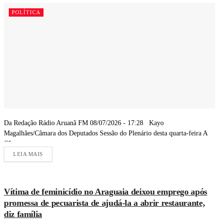
POLÍTICA
Da Redação Rádio Aruanã FM 08/07/2026 - 17:28 Kayo
Magalhães/Câmara dos Deputados Sessão do Plenário desta quarta-feira A
Câmara...
LEIA MAIS
Vítima de feminicídio no Araguaia deixou emprego após
promessa de pecuarista de ajudá-la a abrir restaurante,
diz família