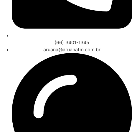
(66) 3401-1345
aruana@aruanafm.com.br