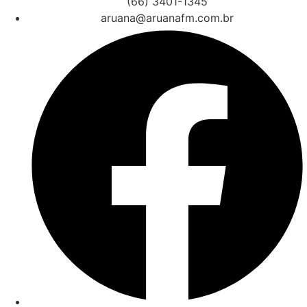
(66) 3401-1345
aruana@aruanafm.com.br