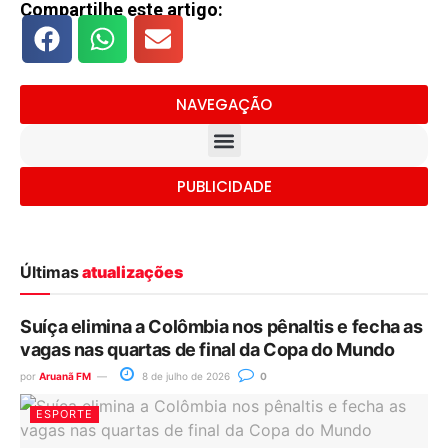
Compartilhe este artigo:
NAVEGAÇÃO
PUBLICIDADE
Últimas
atualizações
Suíça elimina a Colômbia nos pênaltis e fecha as
vagas nas quartas de final da Copa do Mundo
por
Aruanã FM
8 de julho de 2026
0
ESPORTE