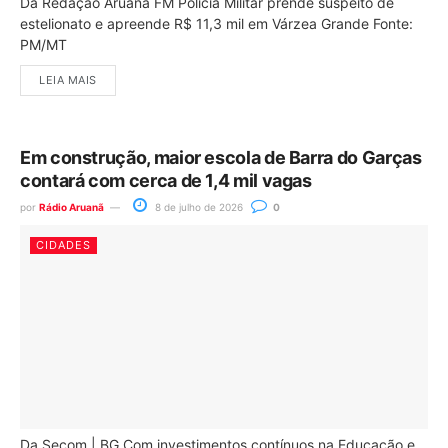
Da Redação Aruanã FM Polícia Militar prende suspeito de
estelionato e apreende R$ 11,3 mil em Várzea Grande Fonte:
PM/MT
LEIA MAIS
Em construção, maior escola de Barra do Garças
contará com cerca de 1,4 mil vagas
por
Rádio Aruanã
8 de julho de 2026
0
CIDADES
Da Secom | BG Com investimentos contínuos na Educação e