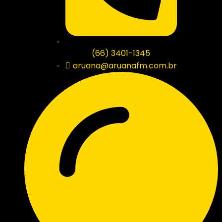
(66) 3401-1345
aruana@aruanafm.com.br