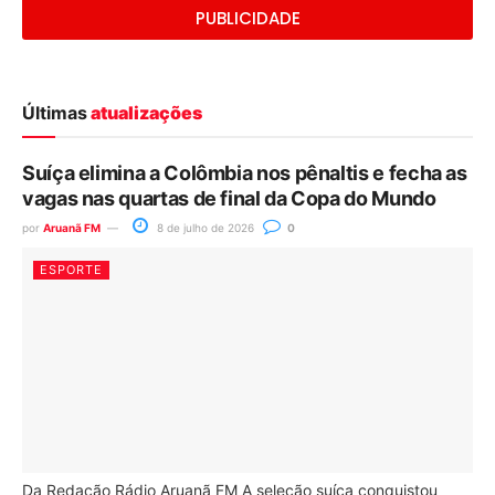
PUBLICIDADE
Últimas
atualizações
Suíça elimina a Colômbia nos pênaltis e fecha as
vagas nas quartas de final da Copa do Mundo
por
Aruanã FM
8 de julho de 2026
0
ESPORTE
Da Redação Rádio Aruanã FM A seleção suíça conquistou